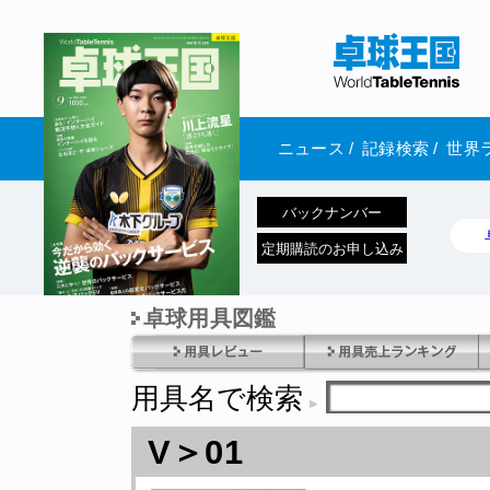
ニュース
/
記録検索
/
世界
バックナンバー
定期購読のお申し込み
卓球用具図鑑
1970年1月01日 発売
用具名で検索
V＞01