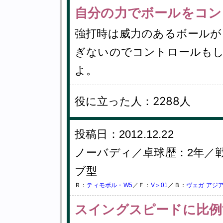
自分の力でボールをコン
強打時は威力のあるボールが
ぎないのでコントロールも
よ。
役に立った人：2288人
投稿日：2012.12.22
ノーバディ／卓球歴：2年／
ブ型
Ｒ：
ティモボル・W5
／Ｆ：
V＞01
／Ｂ：
ヴェガ アジ
スイングスピードに比例