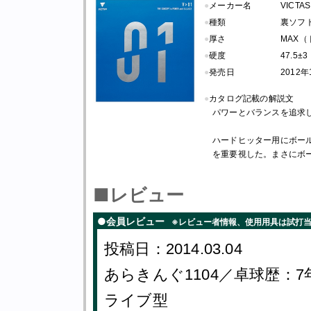
●
メーカー名
VICTAS
●
種類
裏ソフト
●
厚さ
MAX（
●
硬度
47.5
●
発売日
2012
●
カタログ記載の解説文
パワーとバランスを追求
ハードヒッター用にボー
を重要視した。まさにボ
■レビュー
●会員レビュー
※レビュー者情報、使用用具は試打
投稿日：2014.03.04
あらきんぐ1104／卓球歴：
ライブ型