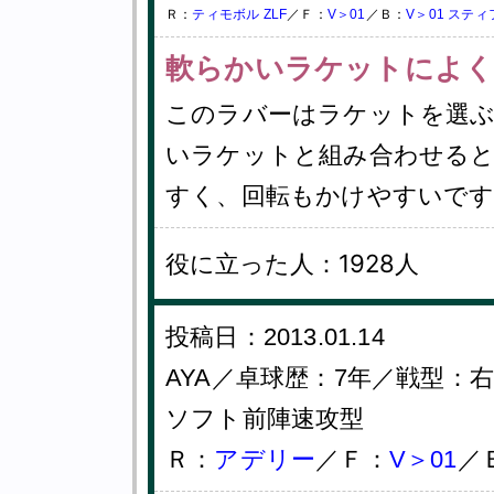
Ｒ：
ティモボル ZLF
／Ｆ：
V＞01
／Ｂ：
V＞01 スティ
軟らかいラケットによく
このラバーはラケットを選
いラケットと組み合わせると
すく、回転もかけやすいです
役に立った人：1928人
投稿日：2013.01.14
AYA／卓球歴：7年／戦型
ソフト前陣速攻型
Ｒ：
アデリー
／Ｆ：
V＞01
／