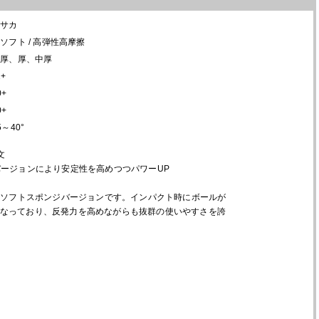
ヤサカ
ソフト / 高弾性高摩擦
特厚、厚、中厚
1+
0+
0+
5～40°
文
バージョンにより安定性を高めつつパワーUP
」のソフトスポンジバージョンです。インパクト時にボールが
なっており、反発力を高めながらも抜群の使いやすさを誇