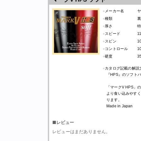
●
メーカー名
●
種類
裏
●
厚さ
●
スピード
1
●
スピン
1
●
コントロール
1
●
硬度
3
●
カタログ記載の解説
『HPS』のソフト
「マークV HPS
より食い込みやすく
ります。
Made in Japan
■レビュー
レビューはまだありません。