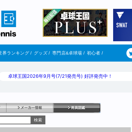
世界ランキング
/
グッズ
/
専門店&卓球場
/
初心者
/
卓球王国2026年9月号(7/21発売号) 好評発売中！