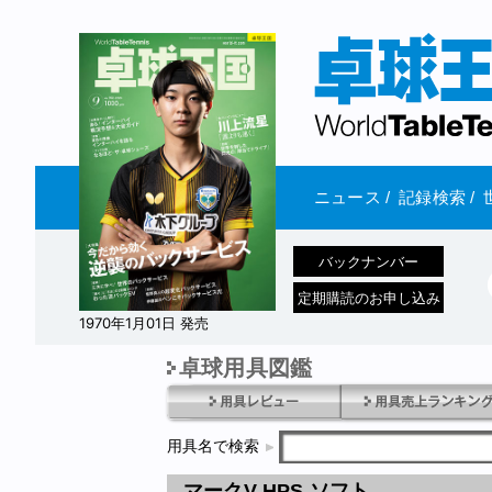
ニュース
/
記録検索
/
バックナンバー
定期購読のお申し込み
1970年1月01日 発売
卓球用具図鑑
用具名で検索
マークV HPS ソフト