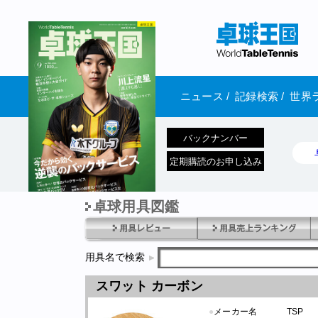
ニュース
/
記録検索
/
世界
バックナンバー
定期購読のお申し込み
卓球用具図鑑
1970年1月01日 発売
用具名で検索
スワット カーボン
●
メーカー名
TSP