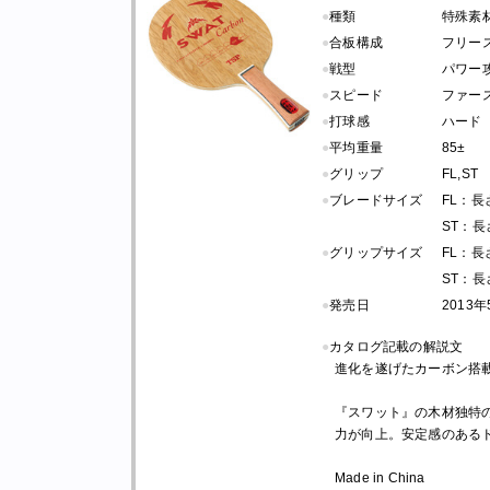
●
種類
特殊素
●
合板構成
フリース
●
戦型
パワー
●
スピード
ファー
●
打球感
ハード
●
平均重量
85±
●
グリップ
FL,ST
●
ブレードサイズ
FL：長さ 
ST：長さ 
●
グリップサイズ
FL：長さ 
ST：長さ 
●
発売日
2013
●
カタログ記載の解説文
進化を遂げたカーボン搭
『スワット』の木材独特
力が向上。安定感のある
Made in China