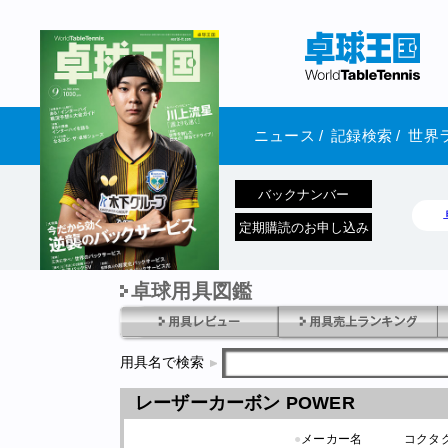
ニュース
/
記録検索
/
世界
バックナンバー
定期購読のお申し込み
卓球用具図鑑
1970年1月01日 発売
用具名で検索
レーザーカーボン POWER
●
メーカー名
コクタ