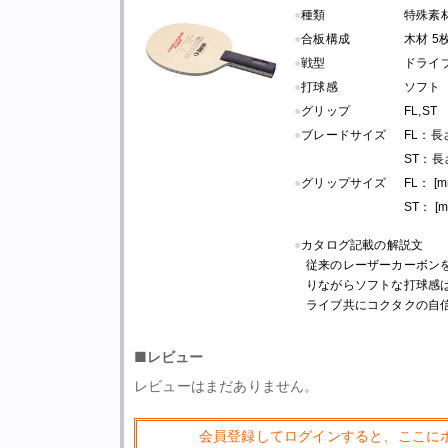
●
種類
特殊素
●
合板構成
木材 5
●
戦型
ドライ
●
打球感
ソフト
●
グリップ
FL,ST
●
ブレードサイズ
FL：長さ 
ST：長さ 
●
グリップサイズ
FL： [m
ST： [m
●
カタログ記載の解説文
従来のレーザーカーボン
りながらソフトな打球感
ライブ共にコクタクの自
■レビュー
レビューはまだありません。
会員登録してログインすると、ここに