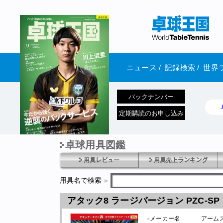
ニュース
/
記録検索
/
世界
バックナンバー
定期購読のお申し込み
卓球用具図鑑
1970年1月01日 発売
用具名で検索
アタック8 ラージバージョン PZC-SP
●
メーカー名
アーム