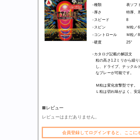
●
種類
表ソフト
●
厚さ
特厚、
●
スピード
8
●
スピン
Ｍ粒／6
●
コントロール
Ｍ粒／8
●
硬度
25°
●
カタログ記載の解説文
粒の高さ1.2ミリから繰
し、ドライブ、ナックル
なプレーが可能です。
Ｍ粒は変化攻撃型です。
Ｌ粒は切れ味がよく、安
■レビュー
レビューはまだありません。
会員登録してログインすると、ここに