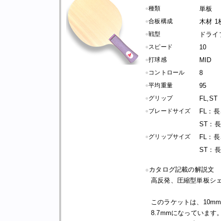
●
種類
単板
●
合板構成
木材 1
●
戦型
ドライ
●
スピード
10
●
打球感
MID
●
コントロール
8
●
平均重量
95
●
グリップ
FL,ST
●
ブレードサイズ
FL：長さ
ST：長さ
●
グリップサイズ
FL：長さ
ST：長さ
●
カタログ記載の解説文
高反発、圧縮型単板シ
このラケットは、10m
8.7mmになっています