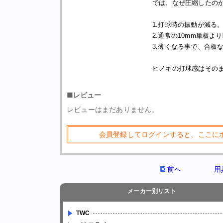
では、なぜ圧縮したの
1.打球時の振動が減る
2.通常の10mm単板
3.薄くなる事で、合板
ヒノキの打球感はその
■レビュー
レビューはまだありません。
会員登録してログインすると、ここに
前へ
用
メーカー別リスト
TWC