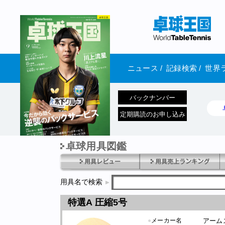
ニュース
/
記録検索
/
世界
バックナンバー
定期購読のお申し込み
卓球用具図鑑
1970年1月01日 発売
用具名で検索
特選A 圧縮5号
●
メーカー名
アーム