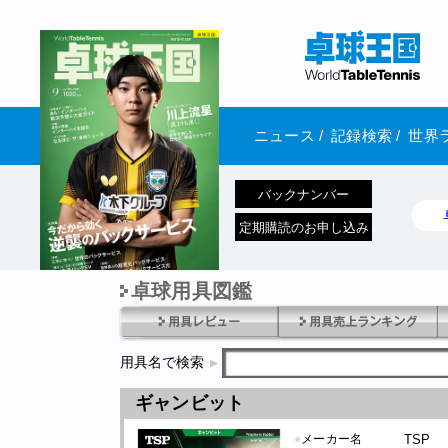
ニュース
/
記録検索
/
世界
バックナンバー
定期購読のお申し込み
卓球用具図鑑
1970年1月01日 発売
用具名で検索
ギャンビット
●
メーカー名
TSP