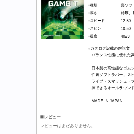
●
種類
裏ソフト
●
厚さ
特厚、
●
スピード
12.50
●
スピン
10.50
●
硬度
40±3
●
カタログ記載の解説文
バランス性能に優れた
日本製の高性能なゴム
性裏ソフトラバー。ス
ライブ・スマッシュ・
揮できるオールラウン
MADE IN JAPAN
■レビュー
レビューはまだありません。