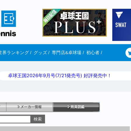
世界ランキング
/
グッズ
/
専門店&卓球場
/
初心者
/
卓球王国2026年9月号(7/21発売号) 好評発売中！