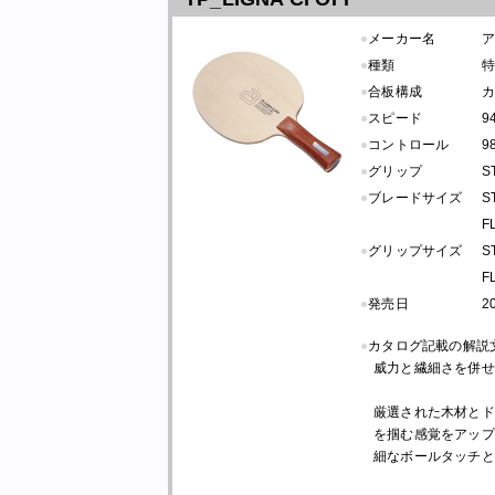
●
メーカー名
●
種類
●
合板構成
カ
●
スピード
9
●
コントロール
9
●
グリップ
S
●
ブレードサイズ
S
F
●
グリップサイズ
S
F
●
発売日
2
●
カタログ記載の解説
威力と繊細さを併せ
厳選された木材とド
を掴む感覚をアップ
細なボールタッチと