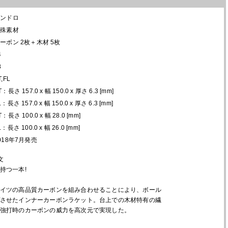
アンドロ
特殊素材
ーボン 2枚＋木材 5枚
4
8
T,FL
T：長さ 157.0 x 幅 150.0 x 厚さ 6.3 [mm]
L：長さ 157.0 x 幅 150.0 x 厚さ 6.3 [mm]
T：長さ 100.0 x 幅 28.0 [mm]
L：長さ 100.0 x 幅 26.0 [mm]
018年7月発売
文
持つ一本!
イツの高品質カーボンを組み合わせることにより、ボール
させたインナーカーボンラケット。台上での木材特有の繊
強打時のカーボンの威力を高次元で実現した。