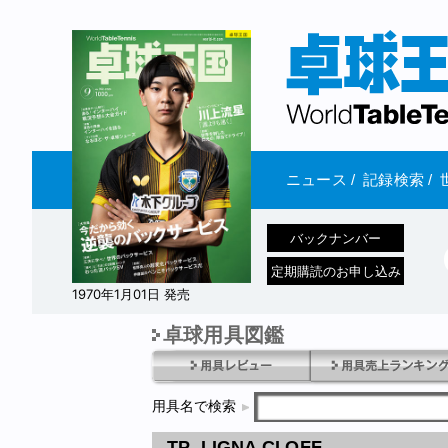
ニュース
/
記録検索
/
バックナンバー
定期購読のお申し込み
1970年1月01日 発売
卓球用具図鑑
用具名で検索
TP_LIGNA CI OFF