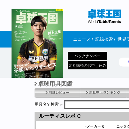
ニュース
/
記録検索
/
世界
バックナンバー
定期購読のお申し込み
卓球用具図鑑
1970年1月01日 発売
用具名で検索
ルーティスレボ C
●
メーカー名
ニッタ