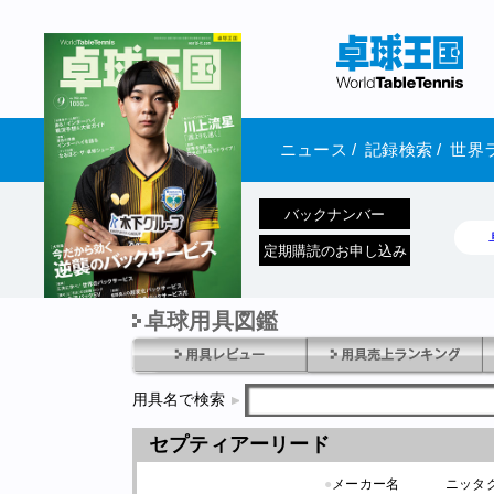
ニュース
/
記録検索
/
世界
バックナンバー
定期購読のお申し込み
卓球用具図鑑
1970年1月01日 発売
用具名で検索
セプティアーリード
●
メーカー名
ニッタ