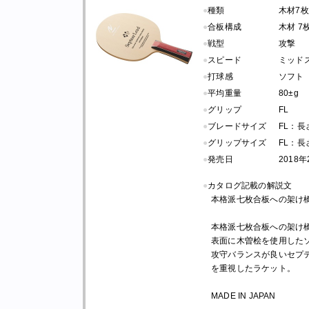
●
種類
木材7枚
●
合板構成
木材 7
●
戦型
攻撃
●
スピード
ミッド
●
打球感
ソフト
●
平均重量
80±g
●
グリップ
FL
●
ブレードサイズ
FL：長さ 
●
グリップサイズ
FL：長さ 
●
発売日
2018
●
カタログ記載の解説文
本格派七枚合板への架け
本格派七枚合板への架け
表面に木曽桧を使用した
攻守バランスが良いセプ
を重視したラケット。
MADE IN JAPAN