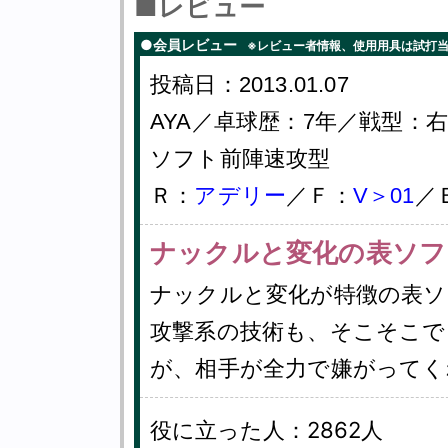
■レビュー
●会員レビュー
※レビュー者情報、使用用具は試打
投稿日：2013.01.07
AYA／卓球歴：7年／戦型
ソフト前陣速攻型
Ｒ：
アデリー
／Ｆ：
V＞01
／
ナックルと変化の表ソフ
ナックルと変化が特徴の表ソ
攻撃系の技術も、そこそこで
が、相手が全力で嫌がってく
役に立った人：2862人