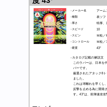
度 43°
●
メーカー名
アーム
●
種類
表ソフト
●
厚さ
特厚、
●
スピード
10
●
スピン
Ｍ粒／6
●
コントロール
Ｍ粒／7
●
硬度
43°
●
カタログ記載の解説文
このラバーは、日本を
バーです。
厳選されたアタック8ト
ました。
これは球離れを早くし
反撃を止める為に開発
す。43°は、前陣速攻