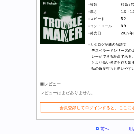
●
種類
粒高 /
●
厚さ
1.3・1
●
スピード
5.2
●
コントロール
8.9
●
発売日
2019
●
カタログ記載の解説文
デスペラードシリーズの
レーができる粒高である
とより低い弾道を作り出
転の角度打ちも使いやす
■レビュー
レビューはまだありません。
会員登録してログインすると、ここに
前へ
用