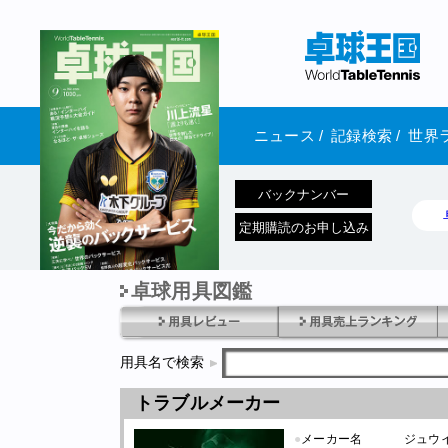
ニュース
/
記録検索
/
世界
バックナンバー
定期購読のお申し込み
卓球用具図鑑
1970年1月01日 発売
用具名で検索
トラブルメーカー
●
メーカー名
ジュウ