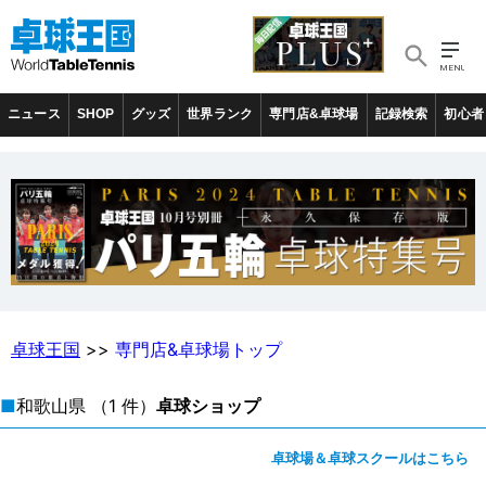
ニュース
SHOP
グッズ
世界ランク
専門店&卓球場
記録検索
初心者
卓球王国
>>
専門店&卓球場トップ
■
和歌山県
（1 件）
卓球ショップ