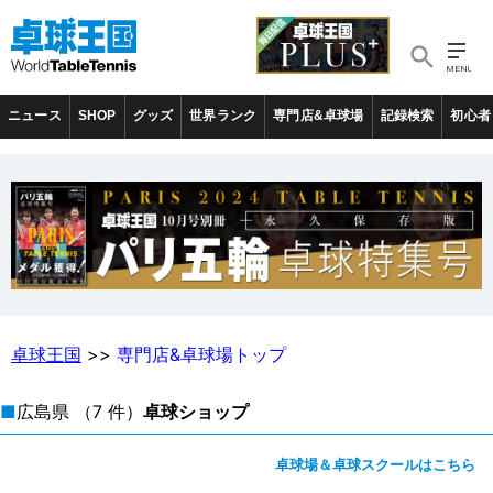
ニュース
SHOP
グッズ
世界ランク
専門店&卓球場
記録検索
初心者
卓球王国
>>
専門店&卓球場トップ
■
広島県
（7 件）
卓球ショップ