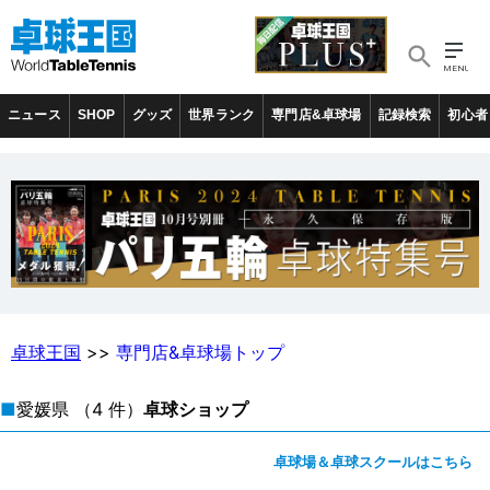
ニュース
SHOP
グッズ
世界ランク
専門店&卓球場
記録検索
初心者
卓球王国
>>
専門店&卓球場トップ
■
愛媛県
（4 件）
卓球ショップ