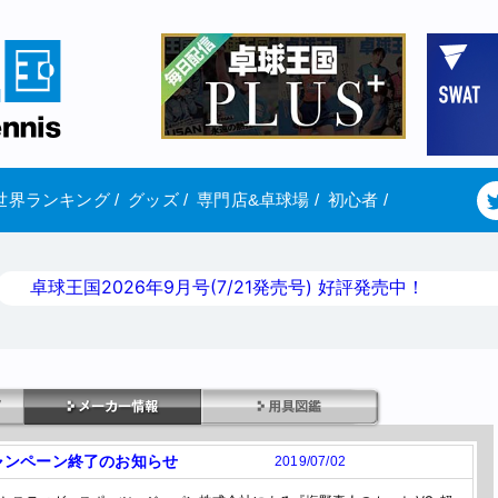
世界ランキング
/
グッズ
/
専門店&卓球場
/
初心者
/
卓球王国2026年9月号(7/21発売号) 好評発売中！
ャンペーン終了のお知らせ
2019/07/02