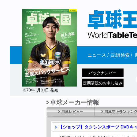
ニュース
/
記録検索
/
バックナンバー
定期購読のお申し込み
1970年1月01日 発売
卓球メーカー情報
【ショップ】タクシンスポーツ DVDキ