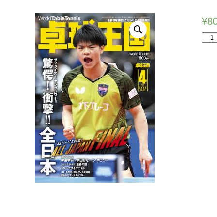
¥
8
卓
球
王
国
202
年
4
月
号
個