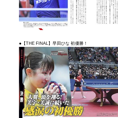
●【THE FINAL】早田ひな 初優勝！