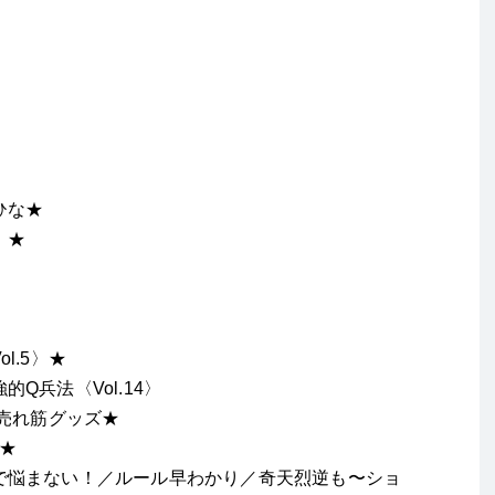
ひな
★
〉
★
l.5〉
★
Q兵法〈Vol.14〉
た売れ筋グッズ
★
★
で悩まない！／ルール早わかり／奇天烈逆も〜ショ