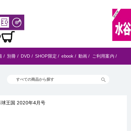
籍
/
別冊
/
DVD
/
SHOP限定
/
ebook
/
動画
/
ご利用案内
/
卓球王国 2020年4月号