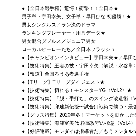
●【全日本選手権】驚愕！衝撃！！全日本
★
男子単・宇田幸矢、女子単・早田ひな 初優勝！
★
男女シングルス／ラン決のドラマ
ランキングプレーヤー・用具データ
★
男女混合ダブルス／ジュニア男女
ローカルヒーローたち／全日本フラッシュ
●【チャンピオンインタビュー】宇田幸矢
★
／早田
●【技術特集】王者の技・宇田幸矢〈解説・水谷隼
●【報道】全国ろうあ者選手権
●【Tリーグ】Tリーグダイジェスト
★
●【技術特集】切れる！モンスターYG〈Vol.2〉
★
●【技術特集】「脱・手打ち」のスイング改造術〈Vo
●【技術特集】邱建新伝授〜試合は戦術で勝つ・最強的
●【グッズ特集】2020年冬！マーケットを動かし
●【技術特集】海津富美代 粒高攻守の極意〈Vol.4〉
●【好評連載】モンダイは指導者だ／もうメンタル