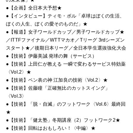
月
●【企画】全日本大予想
★
号
●【インタビュー】ティモ・ボル「卓球はぼくの生活、
個
ぼくの人生、ぼくの愛そのものだ」
★
●【報道】女子ワールドカップ／男子ワールドカップ
★
／ITTFファイナル／WTTマカオ／Tリーグ 3rdシーズン
スタート
★
／後期日本リーグ／全日本学生選抜強化大会
●【技術】伊藤美誠 発球の舞（サービス）
●【技術】上田仁が教える 一瞬で変わるサービス特効薬
〈Vol.2〉
★
●【技術】ペン表の神 江加良の技術〈Vol.2〉
★
●【技術】佐藤瞳「正確無比のカットスイング」
〈Vol.3〉
●【技術】「脱・自滅」のフットワーク〈Vol.6〉最終回
★
●【技術】「健太塾」冬期講座（2）フットワーク2
★
●【技術】回転はおもしろい！〈中編〉
★