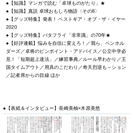
●【知識】マンガで読む「卓球ものがたり」
★
●【知識】真説 卓球おもしろ物語〈その8〉
●【グッズ特集】発表！ ベストギア・オブ・ザ・イヤー
2020
●【グッズ特集】バタフライ「非常識」の70年
★
●【好評連載】悩みを自信に変えろ！／我ら、ペンホル
ダーズ／卓将のピンポイント・アドバイス／公立中学必
見！「短期超上達法」／練習事典／ルール早わかり／王
国タイムアウト／用具のこだわり／奇天烈逆も～ション
／記者席からの目線 ほか
●【表紙＆インタビュー】長崎美柚×木原美悠