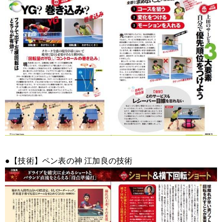
●【技術】ペン表の神 江加良の技術