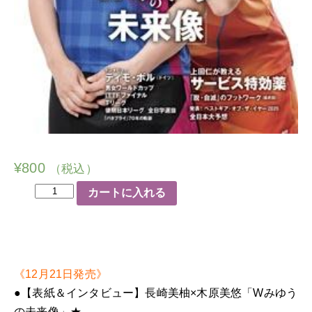
¥
800
（税込）
卓
カートに入れる
球
王
国
2021
《12月21日発売》
年
●【表紙＆インタビュー】長崎美柚×木原美悠「Wみゆう
2
の未来像」
★