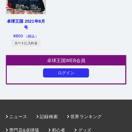
卓球王国 2021年8月
号
¥
800
（税込）
カートに入れる
卓球王国WEB会員
ログイン
ニュース
記録検索
世界ランキング
専門店&卓球場
初心者
グッズ