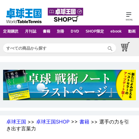
定期購読
月刊誌
書籍
別冊
DVD
SHOP限定
ebook
動画
卓球王国
>>
卓球王国SHOP
>>
書籍
>> 選手の力を引
き出す言葉力
書籍