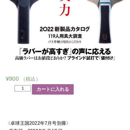
¥
900
（税込）
卓
カートに入れる
球
グ
ッ
ズ
〈卓球王国2022年7月号別冊〉
2022