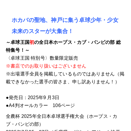
王
国
特
ホカバの聖地、神戸に集う卓球少年・少女
別
未来のスターが大集合！
号〉
全
～卓球王国
初
の全日本ホープス・カブ・バンビの部 総
日
特集号！～
本
〈卓球王国 特別号〉数量限定販売
ホ
※書店でのお取り扱いはございません
カ
※出場選手全員を掲載しているものではありません（掲
バ
載できなかった選手の皆さま、申し訳ありません！）
2025
個
●発売日：2025年9 月3日
●A4判オールカラー 106ページ
全農杯 2025年全日本卓球選手権大会（ホープス・カ
ブ・バンビの部）