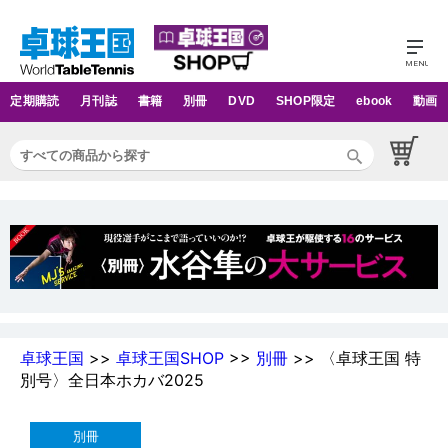
定期購読
月刊誌
書籍
別冊
DVD
SHOP限定
ebook
動画
卓球王国
>>
卓球王国SHOP
>>
別冊
>> 〈卓球王国 特
別号〉全日本ホカバ2025
別冊