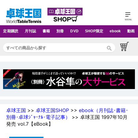
定期購読
月刊誌
書籍
別冊
DVD
SHOP限定
ebook
動画
卓球王国
>>
卓球王国SHOP
>>
ebook（月刊誌･書籍･
別冊･卓球ｼﾞｬｰﾅﾙ･電子記事）
>> 卓球王国 1997年10月
発売 vol.7【eBook】