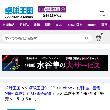
定期購読
月刊誌
書籍
別冊
DVD
SHOP限定
ebook
動画
卓球王国
>>
卓球王国SHOP
>>
ebook（月刊誌･書籍･
別冊･卓球ｼﾞｬｰﾅﾙ･電子記事）
>> 卓球王国 1997年8月発
売 vol.5【eBook】