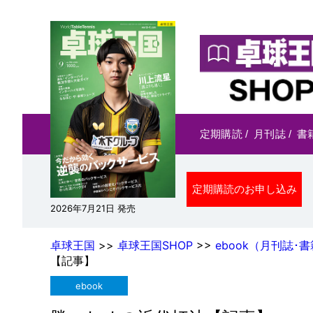
定期購読
/
月刊誌
/
書
定期購読のお申し込み
2026年7月21日 発売
卓球王国
>>
卓球王国SHOP
>>
ebook（月刊誌･書
【記事】
ebook