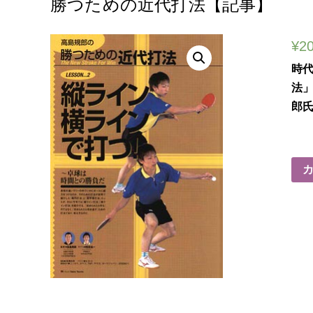
勝つための近代打法【記事】
¥
2
時
法
郎氏