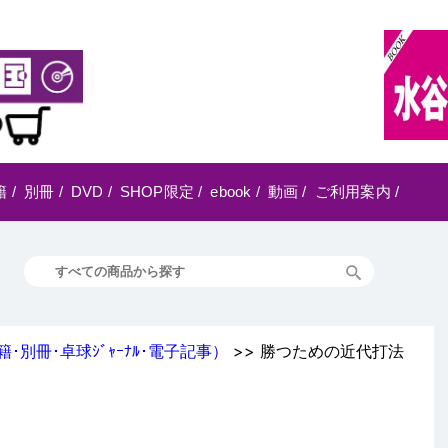
籍
/
別冊
/
DVD
/
SHOP限定
/
ebook
/
動画
/
ご利用案内
/
籍･別冊･卓球ｼﾞｬｰﾅﾙ･電子記事）
>> 勝つための近代打法