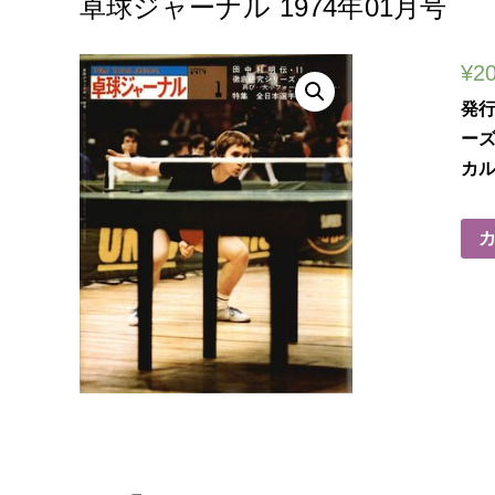
卓球ジャーナル 1974年01月号
¥
2
発
ー
カル