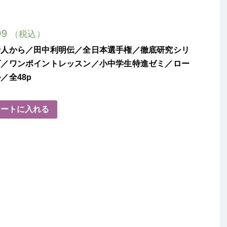
09
（税込）
行人から／田中利明伝／全日本選手権／徹底研究シリ
ズ／ワンポイントレッスン／小中学生特進ゼミ／ロー
／全48p
カートに入れる