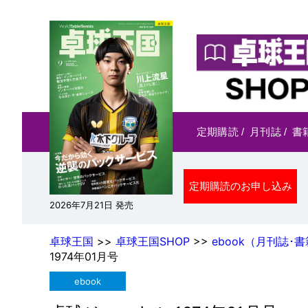
定期購読
/
月刊誌
/
書
定期購読のお申し込み
2026年7月21日 発売
卓球王国
>>
卓球王国SHOP
>>
ebook（月刊誌･書
1974年01月号
ebook