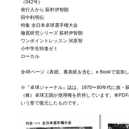
（042号）
発行人から 荻村伊智朗
田中利明伝
特集 全日本卓球選手権大会
徹底研究シリーズ 荻村伊智朗
ワンポイントレッスン 河原智
小中学生特進ゼミ
ローカル
全48ページ（表紙、裏表紙を含む。e Bookで追
※『卓球ジャーナル』誌は、1970〜80年代に故
（株）卓球王国が使用権を所持しています。本PDFは
いう形で復元したものです。