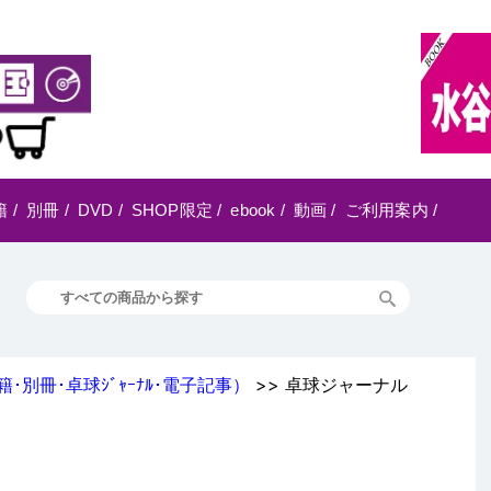
籍
/
別冊
/
DVD
/
SHOP限定
/
ebook
/
動画
/
ご利用案内
/
籍･別冊･卓球ｼﾞｬｰﾅﾙ･電子記事）
>> 卓球ジャーナル