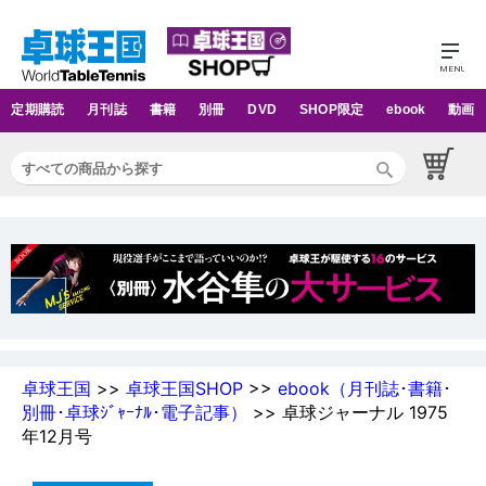
定期購読
月刊誌
書籍
別冊
DVD
SHOP限定
ebook
動画
卓球王国
>>
卓球王国SHOP
>>
ebook（月刊誌･書籍･
別冊･卓球ｼﾞｬｰﾅﾙ･電子記事）
>> 卓球ジャーナル 1975
年12月号