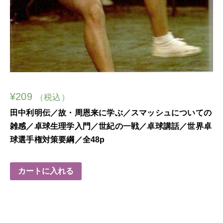
¥
209
（税込）
田中利明伝／故・周恩来に学ぶ／スマッシュについての
雑感／卓球生理学入門／世紀の一戦／卓球講話／世界卓
球選手権対策要綱／全48p
カートに入れる