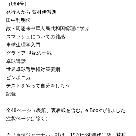
（064号）
発行人から 荻村伊智朗
田中利明伝
故・周恩来中華人民共和国総理に学ぶ
スマッシュについての雑感
卓球生理学入門
グラビア 世紀の一戦
卓球講話
世界卓球選手権対策要綱
ピンポニカ
テストをやって自分をしろう
記録
全48ページ（表紙、裏表紙を含む。e Bookで追加した
注釈ページは除く）
※『卓球ジャーナル』誌は、1970〜80年代に故・荻村