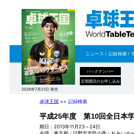
ニュース
/
記録検索
/
バックナンバー
定期購読のお申し込み
2026年7月21日 発売
卓球王国
>>
記録検索
平成25年度 第10回全日本
期日：2013年11月23～24日
会場：東京都・日野市市民の森ふれあいホ