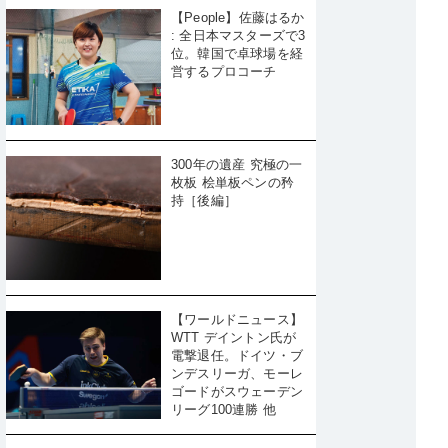
【People】佐藤はるか
: 全日本マスターズで3
位。韓国で卓球場を経
営するプロコーチ
300年の遺産 究極の一
枚板 桧単板ペンの矜
持［後編］
【ワールドニュース】
WTT デイントン氏が
電撃退任。ドイツ・ブ
ンデスリーガ、モーレ
ゴードがスウェーデン
リーグ100連勝 他