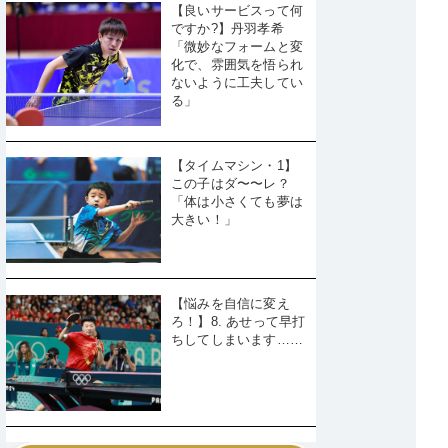
【良いサービスって何
ですか?】丹羽孝希
「微妙なフォームと変
化で、雰囲気を悟られ
ないように工夫してい
る」
【タイムマシン・1】
この子はダ〜〜レ？
「体は小さくても夢は
大きい！」
【悩みを自信に変え
ろ！】8. あせって早打
ちしてしまいます……