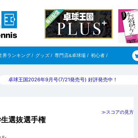
世界ランキング
/
グッズ
/
専門店&卓球場
/
初心者
/
卓球王国2026年9月号(7/21発売号) 好評発売中！
≫スコアの見方
学生選抜選手権
ール