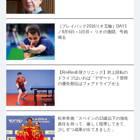
［プレイバック2016リオ五輪］DAY1
／8月6日＜1日目＞ リオの激闘、号砲
鳴る
【RinRin卓球クリニック】対上回転の
ドライブはいわば「デザート」？習得
の優先順位はフォアドライブが上
松本幸徳「スペインの13歳以下の強化
責任を持って、厳しく指導してきて、
少しずつ成果が出てきました」