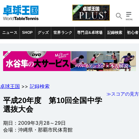
ニュース
SHOP
グッズ
世界ランク
専門店&卓球場
記録検索
初心者
卓球王国
>>
記録検索
≫スコアの見方
平成20年度 第10回全国中学
選抜大会
期日：2009年3月28～29日
会場：沖縄県・那覇市民体育館