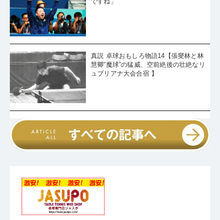
自身は究極の境地にいました。命がけ
ですね」
真説 卓球おもしろ物語14【張燮林と林
慧卿“魔球”の猛威、空前絶後の壮絶なリ
ュブリアナ大会合宿 】