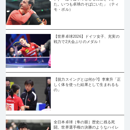
［さよなら、ティモ。キミを忘れな
い］「ぼくは卓球とともに生きてき
た。いつも卓球のそばにいた」（ティ
モ・ボル）
【世界卓球2026】ドイツ女子、充実の
戦力で2大会ぶりのメダル！
【脱力スイングとは何か?】李東升「正
しく体を使った結果として生まれるも
の」