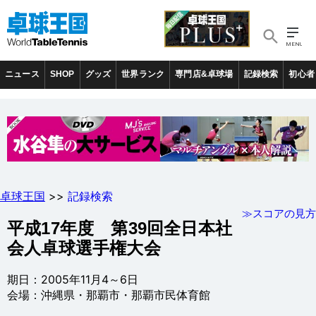
ニュース
SHOP
グッズ
世界ランク
専門店&卓球場
記録検索
初心者
卓球王国
>>
記録検索
≫スコアの見方
平成17年度 第39回全日本社
会人卓球選手権大会
期日：2005年11月4～6日