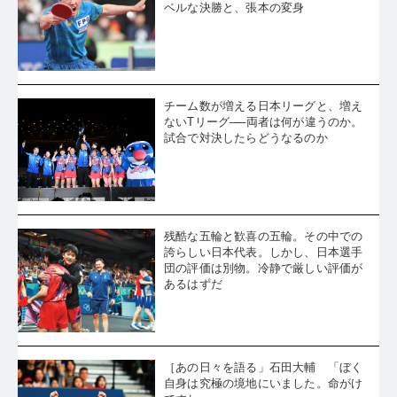
全日本卓球［隼の眼］歴史に残る死
闘。世界選手権の決勝のようなハイレ
ベルな決勝と、張本の変身
チーム数が増える日本リーグと、増え
ないTリーグ──両者は何が違うのか。
試合で対決したらどうなるのか
残酷な五輪と歓喜の五輪。その中での
誇らしい日本代表。しかし、日本選手
団の評価は別物。冷静で厳しい評価が
あるはずだ
［あの日々を語る」石田大輔 「ぼく