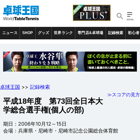
ニュース
SHOP
グッズ
世界ランク
専門店&卓球場
記録検索
初心者
卓球王国
>>
記録検索
≫スコアの見方
平成18年度 第73回全日本大
学総合選手権(個人の部)
期日：2006年10月12～15日
会場：兵庫県・尼崎市・尼崎市記念公園総合体育館