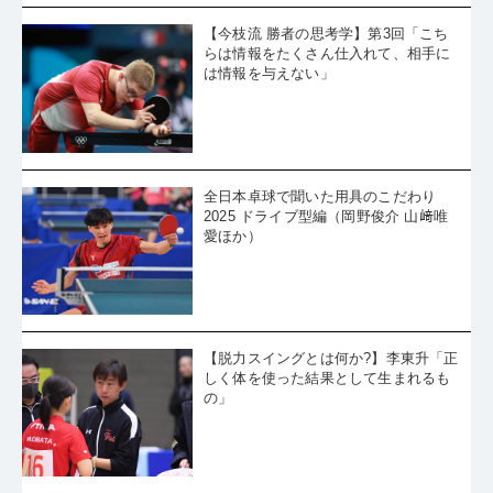
【今枝流 勝者の思考学】第3回「こち
らは情報をたくさん仕入れて、相手に
は情報を与えない」
全日本卓球で聞いた用具のこだわり
2025 ドライブ型編（岡野俊介 山﨑唯
愛ほか）
【脱力スイングとは何か?】李東升「正
しく体を使った結果として生まれるも
の」