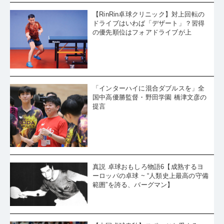
ドライブはいわば「デザート」？習得
の優先順位はフォアドライブが上
「インターハイに混合ダブルスを」全
国中高優勝監督・野田学園 橋津文彦の
提言
真説 卓球おもしろ物語6【成熟するヨ
ーロッパの卓球 ~ “人類史上最高の守備
範囲”を誇る、バーグマン】
【中国卓球春秋】スポーツを愛する
男、樊振東が「脱・中国」へ向かう理