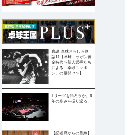
真説 卓球おもしろ物
語11【卓球ニッポン黄
金時代〜新人選手たち
による「卓球ニッポ
ン」の幕開け〜】
Tリーグを語ろうか。6
年の歩みを振り返る
【記者席からの目線】