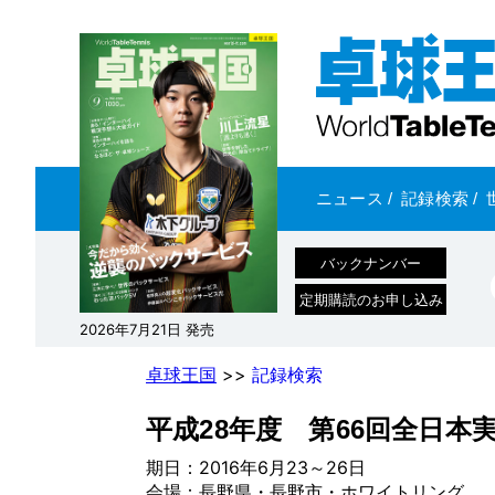
ニュース
/
記録検索
/
バックナンバー
定期購読のお申し込み
2026年7月21日 発売
卓球王国
>>
記録検索
平成28年度 第66回全日本
期日：2016年6月23～26日
会場：長野県・長野市・ホワイトリング