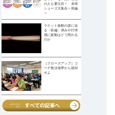
の人も要注目！ 卓球
シューズ大集合＜前編
＞
ラケット振動の謎に迫
る〈前編〉弾みや打球
感に振動はどう関わる
のか
［クローズアップ］コ
ーチ無法地帯から脱却
せよ