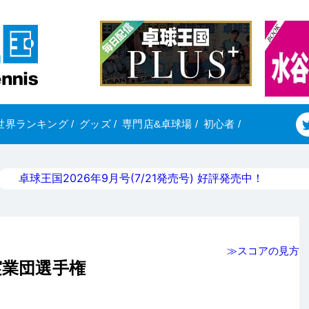
世界ランキング
/
グッズ
/
専門店&卓球場
/
初心者
/
卓球王国2026年9月号(7/21発売号) 好評発売中！
≫スコアの見方
実業団選手権