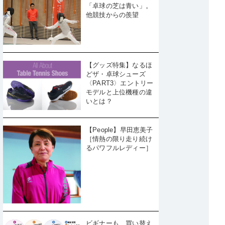
「卓球の芝は青い」。
他競技からの羨望
【グッズ特集】なるほ
どザ・卓球シューズ
〈PART3〉エントリー
モデルと上位機種の違
いとは？
【People】早田恵美子
［情熱の限り走り続け
るパワフルレディー］
ビギナーも、買い替え