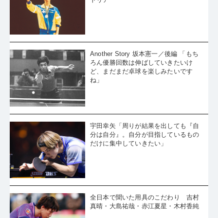
う！［PART4］卓球界のサブラケヒス
トリア
Another Story 坂本憲一／後編 「もち
ろん優勝回数は伸ばしていきたいけ
ど、まだまだ卓球を楽しみたいです
ね」
宇田幸矢「周りが結果を出しても『自
分は自分』。自分が目指しているもの
だけに集中していきたい」
全日本で聞いた用具のこだわり 吉村