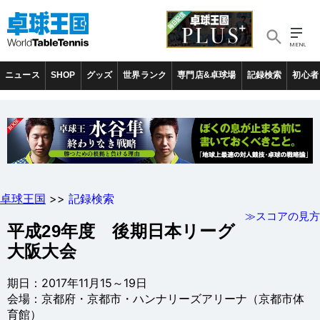
ニュース
SHOP
グッズ
世界ランク
専門店&卓球場
記録検索
初心者
卓球王国
>>
記録検索
≫スコアの見方
平成29年度 後期日本リーグ
大阪大会
期日：2017年11月15～19日