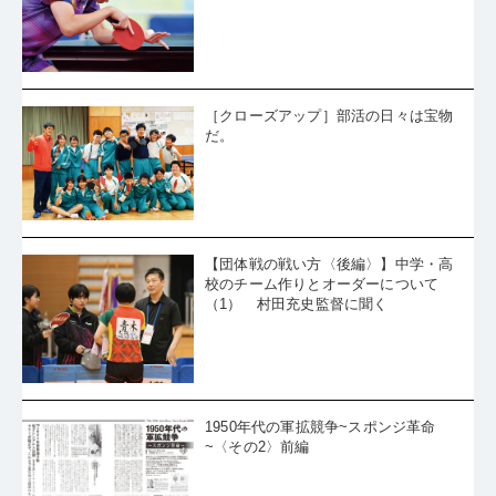
真晴・大島祐哉・赤江夏星・木村香純
［クローズアップ］部活の日々は宝物
だ。
【団体戦の戦い方〈後編〉】中学・高
校のチーム作りとオーダーについて
（1） 村田充史監督に聞く
1950年代の軍拡競争~スポンジ革命
~〈その2〉前編