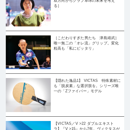
双方向からクラブ卓球の未来を考え
る］
［こだわりすぎた男たち 津島靖武］
唯一無二の「オレ流」グリップ。変化
粒高も「私にピッタリ」
【隠れた逸品1】 VICTAS 特殊素材に
も「脱炭素」な選択肢を。シリーズ唯
一の「Zファイバー」モデル
【VICTAS／V >22 ダブルエキスト
ラ】『V >15』から7年。ヴィクタスが