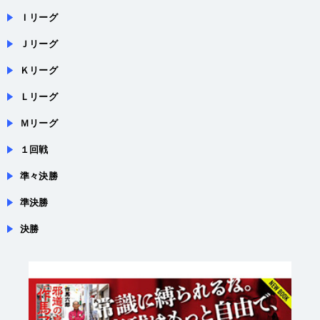
Ｉリーグ
Ｊリーグ
Ｋリーグ
Ｌリーグ
Ｍリーグ
１回戦
準々決勝
準決勝
決勝