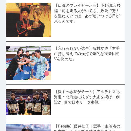
【伝説のプレイヤーたち】小野誠治 後
編「前を走る人がいても、必死で努力
を重ねていけば、必ず追いつける日が
来るんです」
【忘れられない試合】藤村友也「右手
に持ち替えての強打で劇的な実業団初
Vを決めた」
【愛すべき我がチーム】アルテミス北
海道：北海道に根ざす大志を掲げ、創
設2年目で日本リーグ参戦
【People】藤井佳子［選手・主催者の