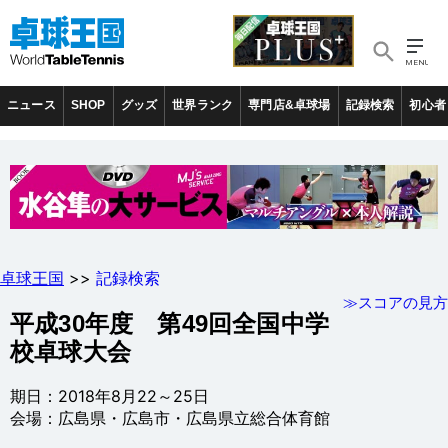
ニュース
SHOP
グッズ
世界ランク
専門店&卓球場
記録検索
初心者
卓球王国
>>
記録検索
≫スコアの見方
平成30年度 第49回全国中学
校卓球大会
期日：2018年8月22～25日
会場：広島県・広島市・広島県立総合体育館