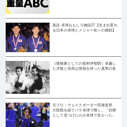
真説 卓球おもしろ物語27【生まれ変わ
る日本の卓球とメジャー化への挑戦】
［情熱家としての荻村伊智朗］卓越し
た才能と崇高な情熱を持った真実の友
元プロ・ウェイクボーダー四海吏登、
大怪我を経てパラ卓球で輝く。「目標
として見つけたのが卓球で良かった」