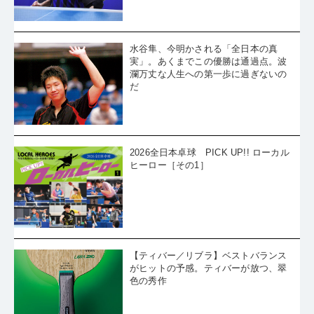
水谷隼、今明かされる「全日本の真
実」。あくまでこの優勝は通過点。波
瀾万丈な人生への第一歩に過ぎないの
だ
2026全日本卓球 PICK UP!! ローカル
ヒーロー［その1］
【ティバー／リブラ】ベストバランス
がヒットの予感。ティバーが放つ、翠
色の秀作