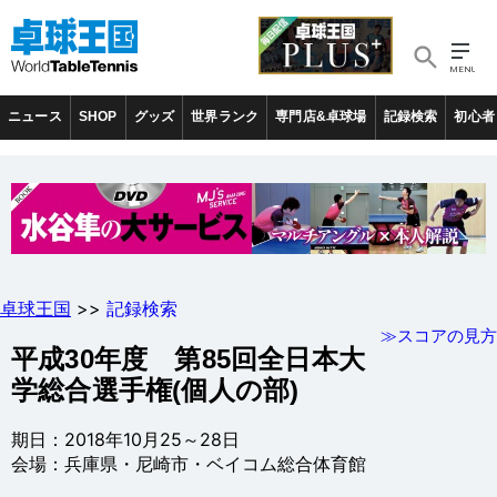
ニュース
SHOP
グッズ
世界ランク
専門店&卓球場
記録検索
初心者
卓球王国
>>
記録検索
≫スコアの見方
平成30年度 第85回全日本大
学総合選手権(個人の部)
期日：2018年10月25～28日
会場：兵庫県・尼崎市・ベイコム総合体育館