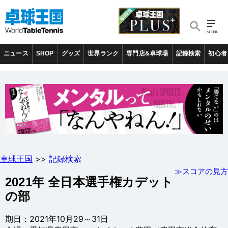
ニュース
SHOP
グッズ
世界ランク
専門店&卓球場
記録検索
初心者
卓球王国
>>
記録検索
≫スコアの見方
2021年 全日本選手権カデット
の部
期日：2021年10月29～31日
会場：愛知県豊田市・スカイホール豊田（豊田市総合体育
館）