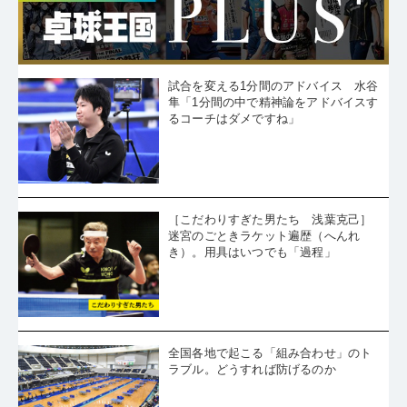
試合を変える1分間のアドバイス 水谷
隼「1分間の中で精神論をアドバイスす
るコーチはダメですね」
［こだわりすぎた男たち 浅葉克己］
迷宮のごときラケット遍歴（へんれ
き）。用具はいつでも「過程」
全国各地で起こる「組み合わせ」のト
ラブル。どうすれば防げるのか