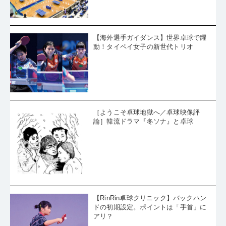
【海外選手ガイダンス】世界卓球で躍
動！タイペイ女子の新世代トリオ
［ようこそ卓球地獄へ／卓球映像評
論］韓流ドラマ『冬ソナ』と卓球
【RinRin卓球クリニック】バックハン
ドの初期設定。ポイントは「手首」に
アリ？