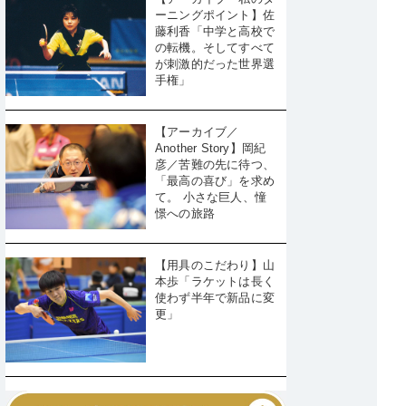
ーニングポイント】佐
藤利香「中学と高校で
の転機。そしてすべて
が刺激的だった世界選
手権」
【アーカイブ／
Another Story】岡紀
彦／苦難の先に待つ、
「最高の喜び」を求め
て。 小さな巨人、憧
憬への旅路
【用具のこだわり】山
本歩「ラケットは長く
使わず半年で新品に変
更」