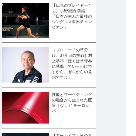
【伝説のプレイヤーた
ち】小野誠治 前編
「日本が生んだ最後の
シングルス世界チャン
ピオン」
［プロコーチの草分
け、37年目の挑戦］村
上恭和「ぼくは卓球界
に就職しているわけで
すから。ゼロからの発
想ですよ」
性能とマーケティング
の融合から生まれた巨
星［ヴェガ ヨーロッ
パ］
【アーカイブ・私のタ