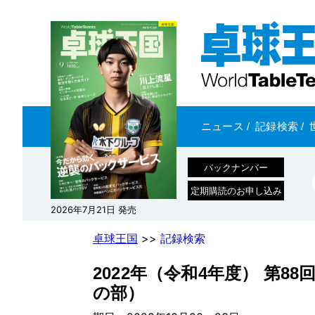
ニュース
/
記録検索
/
バックナンバー
定期購読のお申し込み
2026年7月21日 発売
卓球王国
>>
記録検索
2022年（令和4年度） 第8
の部）