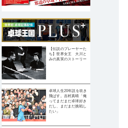
【伝説のプレーヤーた
ち】世界女王 大川と
みの真実のストーリー
卓球人生20年説を吹き
飛ばす。吉村真晴「俺
ってまだまだ卓球好き
だし、まだまだ挑戦し
たい」