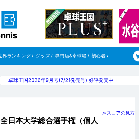
世界ランキング
/
グッズ
/
専門店&卓球場
/
初心者
/
卓球王国2026年9月号(7/21発売号) 好評発売中！
≫スコアの見方
8回全日本大学総合選手権（個人