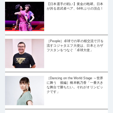
【日本選手の戦い】黄金の咆哮。日本
が誇る若武者ペア、64年ぶりの頂点！
［People］卓球での草の根交流で汗を
流すコジャタエフ大使は、日本とカザ
フスタンをつなぐ「卓球大使」
［Dancing on the World Stage ～世界
に舞う 後編］橋本帆乃香「一番大き
な舞台で勝ちたい。それがオリンピッ
クです」