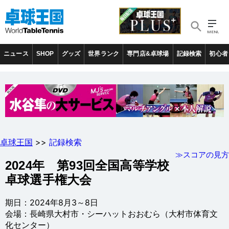
ニュース
SHOP
グッズ
世界ランク
専門店&卓球場
記録検索
初心者
卓球王国
>>
記録検索
≫スコアの見方
2024年 第93回全国高等学校
卓球選手権大会
期日：2024年8月3～8日