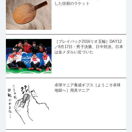
［Goods Story 大川とみ］恩師が製作
した信頼のラケット
［プレイバック2016リオ五輪］DAY12
／8月17日・男子決勝、日中対決。日本
は金メダルい近づいた
卓球マニア養成ギプス［ようこそ卓球
地獄へ］用具マニア