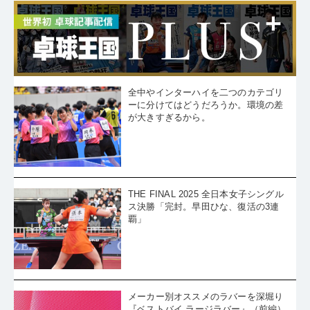
全中やインターハイを二つのカテゴリ
ーに分けてはどうだろうか。環境の差
が大きすぎるから。
THE FINAL 2025 全日本女子シングル
ス決勝「完封。早田ひな、復活の3連
覇」