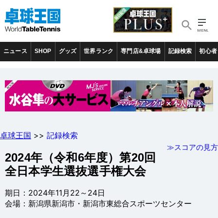
ニュース
SHOP
グッズ
世界ランク
専門店&卓球場
記録検索
初心者
卓球王国
>>
記録検索
≫スコアの見方
2024年（令和6年度）第20回
全日本学生選抜選手権大会
期日：2024年11月22～24日