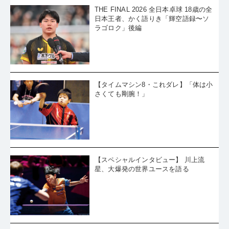
日本王者、かく語りき「輝空語録〜ソ
ラゴロク」後編
【タイムマシン8・これダレ】「体は小
さくても剛腕！」
【スペシャルインタビュー】 川上流
星、大爆発の世界ユースを語る
［Goods Story 藤井寛子］左右の大き
さが違う足を守り続けたシューズ