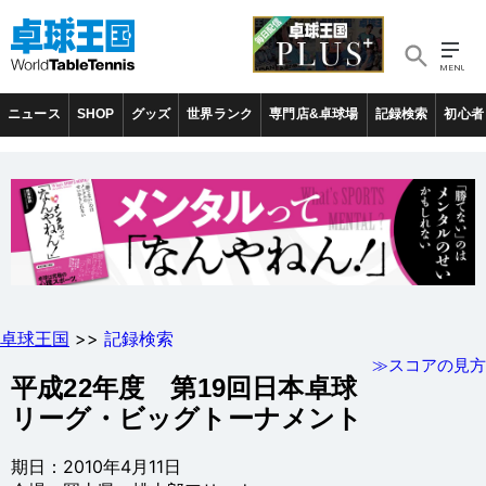
ニュース
SHOP
グッズ
世界ランク
専門店&卓球場
記録検索
初心者
卓球王国
>>
記録検索
≫スコアの見方
平成22年度 第19回日本卓球
リーグ・ビッグトーナメント
期日：2010年4月11日
会場：岡山県・桃太郎アリーナ