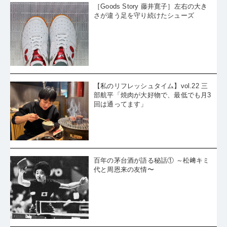
【私のリフレッシュタイム】vol.22 三
部航平「焼肉が大好物で、最低でも月3
回は通ってます」
百年の茅台酒が語る秘話① ～松﨑キミ
代と周恩来の友情〜
優勝の本質を見てほしい。張本智和の