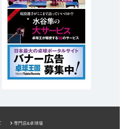
ズ
専門店&卓球場