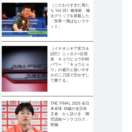
［こだわりすぎた男た
ち Vol.18］椿保範 極
太グリップを搭載した
「世界一飛ばないラケ
ット」
［イチオシギア実力＆
試打］ニッタク×紅双
喜 キョウヒョウ8-80
パワー「『キョウヒョ
ウ』の威力と扱いやす
さの二刀流で労せずし
て勝てる」
THE FINAL 2026 全日
本卓球 18歳の全日本
王者、かく語りき「輝
空語録〜ソラゴロク」
前編