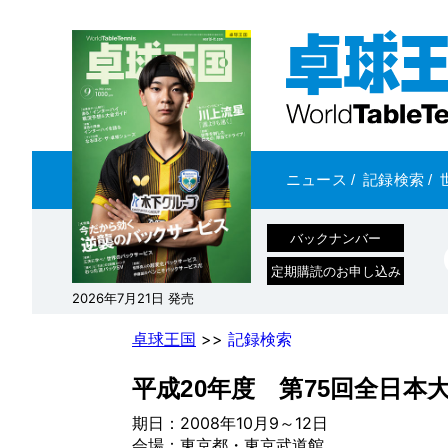
ニュース
/
記録検索
/
バックナンバー
定期購読のお申し込み
2026年7月21日 発売
卓球王国
>>
記録検索
平成20年度 第75回全日本
期日：2008年10月9～12日
会場：東京都・東京武道館