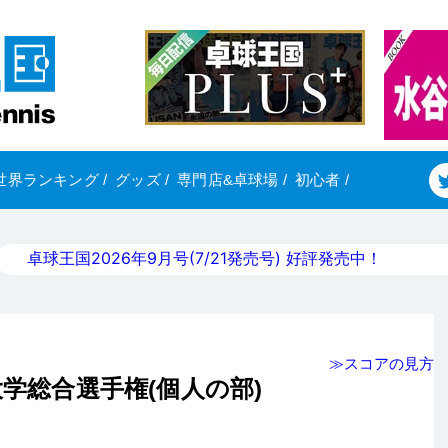
世界ランキング
/
グッズ
/
専門店&卓球場
/
初心者
/
卓球王国2026年9月号(7/21発売号) 好評発売中！
≫スコアの見方
大学総合選手権(個人の部)