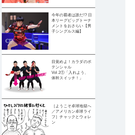
今年の覇者は誰だ!? 日
本リーグビッグトーナ
メントをおさらい【男
子シングルス編】
目覚めよ！カラダのポ
テンシャル
Vol.2①「入れよう、
体幹スイッチ！」
［ようこそ卓球地獄へ
／アメリカン卓球ライ
フ］チャックとウォレ
ン