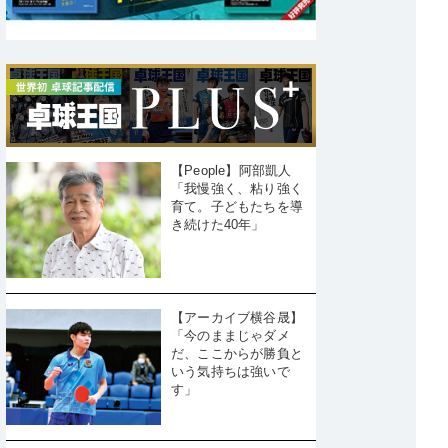
【People】阿部凱人
「我慢強く、粘り強く
育て。子どもたちを導
き続けた40年」
【アーカイブ横谷晟】
「今のままじゃダメ
だ、ここからが勝負と
いう気持ちは強いで
す」