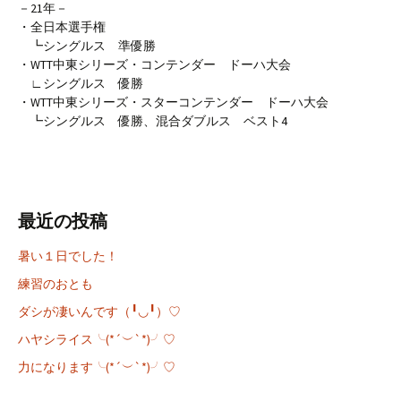
－21年－
・全日本選手権
┗シングルス 準優勝
・WTT中東シリーズ・コンテンダー ドーハ大会
∟シングルス 優勝
・WTT中東シリーズ・スターコンテンダー ドーハ大会
┗シングルス 優勝、混合ダブルス ベスト4
最近の投稿
暑い１日でした！
練習のおとも
ダシが凄いんです（╹◡╹）♡
ハヤシライス╰(*´︶`*)╯♡
力になります╰(*´︶`*)╯♡