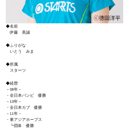
◆名前
伊藤 美誠
◆ふりがな
いとう みま
◆所属
スターツ
◆経歴
－08年－
・全日本バンビ 優勝
－10年－
・全日本カブ 優勝
－11年－
・東アジアホープス
┗団体 優勝