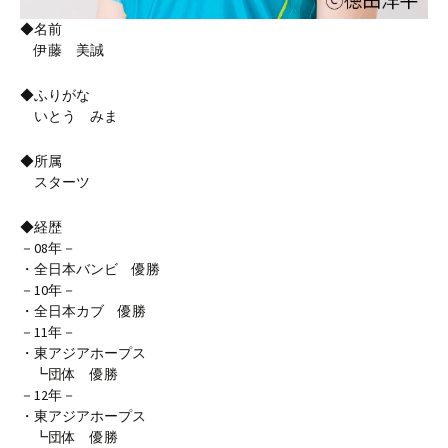
◆名前
伊藤 美誠
◆ふりがな
いとう みま
◆所属
スターツ
◆経歴
－08年－
・全日本バンビ 優勝
－10年－
・全日本カブ 優勝
－11年－
・東アジアホープス
┗団体 優勝
－12年－
・東アジアホープス
┗団体 優勝