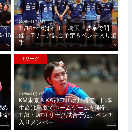
2025年11月13日
。ト
11/14〜16は石川・埼玉・岐阜で開
-16
催。Tリーグ試合予定＆ベンチ入り選
手
Tリーグ
2025年11月07日
KM東京＆KA神奈川は川崎で、日本
締め
生命は鳥取でホームゲームを開催。
生命
11/8・9のTリーグ試合予定、ベンチ
入りメンバー