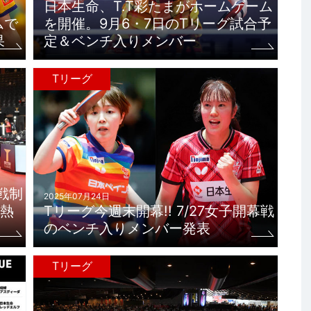
日本生命、T.T彩たまがホームゲーム
ムで
を開催。9月6・7日のTリーグ試合予
果
定＆ベンチ入りメンバー
Tリーグ
戦制
2025年07月24日
熱
Tリーグ今週末開幕!! 7/27女子開幕戦
のベンチ入りメンバー発表
Tリーグ