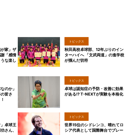
トピックス
我が家」ザ
秋田高校卓球部、12年ぶりのイン
感謝「感情
ターハイへ 「文武両道」の進学校
ような楽し
が掴んだ切符
トピックス
球なのか」
卓球は認知症の予防・改善に効果
年の皆さ
がある!? T-NEXTが実験を本格化
う！
トピックス
対」卓球王
世界15位のシドレンコ、晴れてロ
岡功さん、
シア代表として国際舞台でプレー