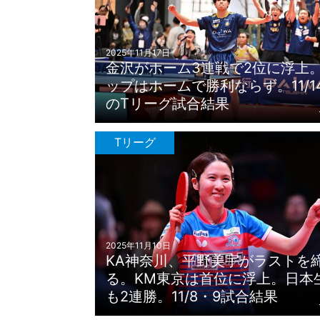
2025年11月17日
金沢がホーム3連戦で2位に浮上
ップはホームで勝利ならず。11/14
のTリーグ試合結果
Tリーグ
2025年11月10日
KA神奈川、平野美宇がラストを
る。KM東京は首位に浮上。日本
も2連勝。11/8・9試合結果