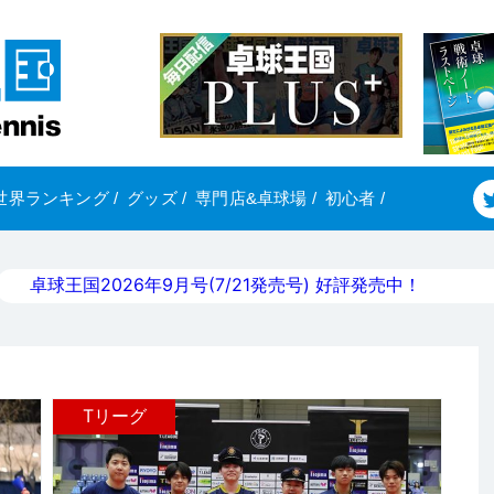
世界ランキング
/
グッズ
/
専門店&卓球場
/
初心者
/
卓球王国2026年9月号(7/21発売号) 好評発売中！
Tリーグ