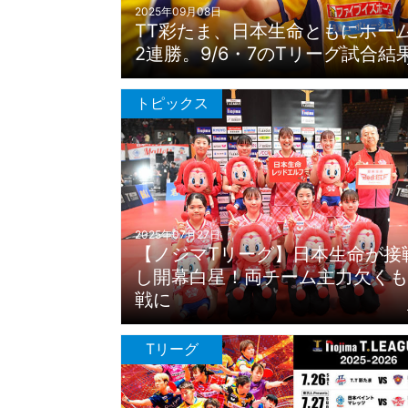
2025年09月08日
TT彩たま、日本生命ともにホー
2連勝。9/6・7のTリーグ試合結
トピックス
2025年07月27日
【ノジマTリーグ】日本生命が接
し開幕白星！両チーム主力欠くも
戦に
Tリーグ