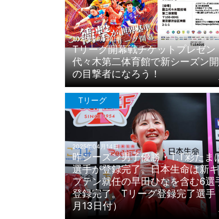
2025年06月30日
Tリーグ開幕戦チケットプレゼント
代々木第二体育館で新シーズン開
の目撃者になろう！
Tリーグ
2025年04月14日
昨シーズン男子優勝・T.T彩たま
選手が登録完了。日本生命は新キ
プテン就任の早田ひなを含む6選
登録完了。Tリーグ登録完了選手
月13日付）