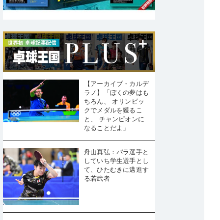
【アーカイブ・カルデ
ラノ】「ぼくの夢はも
ちろん、 オリンピッ
クでメダルを獲るこ
と、 チャンピオンに
なることだよ」
舟山真弘：パラ選手と
していち学生選手とし
て、ひたむきに邁進す
る若武者