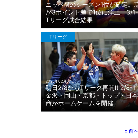
ニッペMのシーズン1位が確定。
が3ポイント差で1位に浮上。3/1-
Tリーグ試合結果
Tリーグ
2025年02月07日
明日2/8からTリーグ再開!! 2/8-1
金沢・岡山・京都・トップ・日本
命がホームゲームを開催
« 前