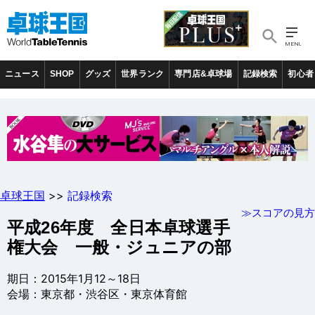
ニュース
SHOP
グッズ
世界ランク
専門店&卓球場
記録検索
初心者
卓球王国
>>
記録検索
≫スコアの見方
平成26年度 全日本卓球選手
権大会 一般・ジュニアの部
期日：2015年1月12～18日