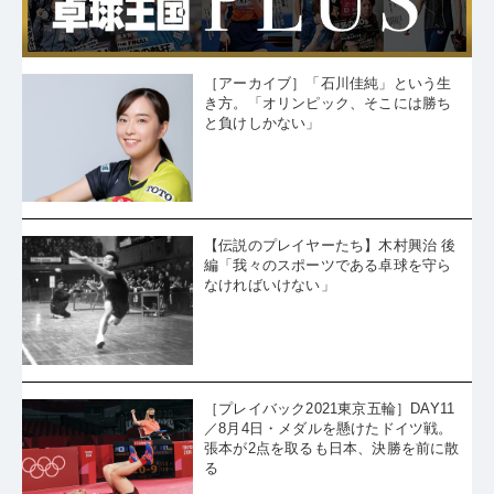
［アーカイブ］「石川佳純」という生
き方。「オリンピック、そこには勝ち
と負けしかない」
【伝説のプレイヤーたち】木村興治 後
編「我々のスポーツである卓球を守ら
なければいけない」
［プレイバック2021東京五輪］DAY11
／8月4日・メダルを懸けたドイツ戦。
張本が2点を取るも日本、決勝を前に散