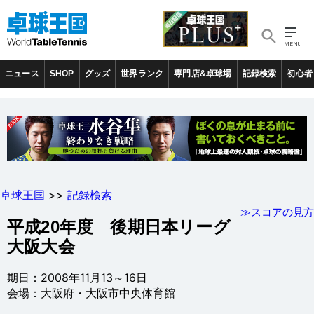
ニュース
SHOP
グッズ
世界ランク
専門店&卓球場
記録検索
初心者
卓球王国
>>
記録検索
≫スコアの見方
平成20年度 後期日本リーグ
大阪大会
期日：2008年11月13～16日
会場：大阪府・大阪市中央体育館