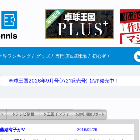
世界ランキング
/
グッズ
/
専門店&卓球場
/
初心者
/
卓球王国2026年9月号(7/21発売号) 好評発売中！
藤結有子がV
2016/09/26