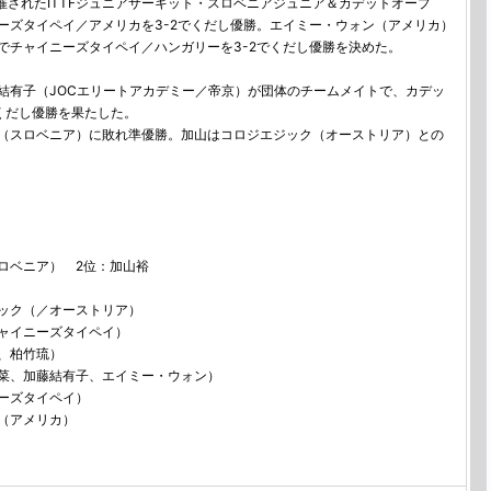
催されたITTFジュニアサーキット・スロベニアジュニア＆カデットオープ
ーズタイペイ／アメリカを3-2でくだし優勝。エイミー・ウォン（アメリカ）
でチャイニーズタイペイ／ハンガリーを3-2でくだし優勝を決めた。
有子（JOCエリートアカデミー／帝京）が団体のチームメイトで、カデッ
くだし優勝を果たした。
（スロベニア）に敗れ準優勝。加山はコロジエジック（オーストリア）との
ロベニア） 2位：加山裕
ジック（／オーストリア）
チャイニーズタイペイ）
、柏竹琉）
菜、加藤結有子、エイミー・ウォン）
ーズタイペイ）
（アメリカ）