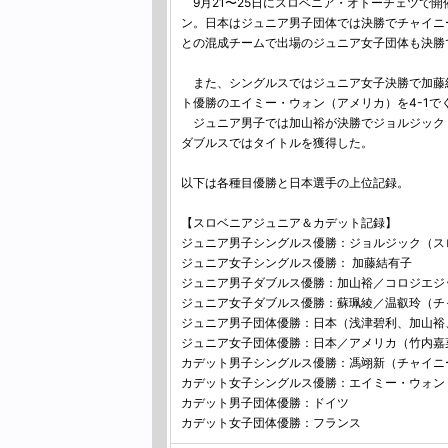
9月21〜25日にスロベニア・オトーチェツで開
ン。日本はジュニア男子団体では決勝でチャイニ
との混成チームで出場のジュニア女子団体も決勝
また、シングルスではジュニア女子決勝で加藤結
ト優勝のエイミー・ウォン（アメリカ）を4-1で
ジュニア男子では加山裕が決勝でジョルジック
ダブルスではタイトルを獲得した。
以下は各種目優勝と日本選手の上位記録。
【スロベニアジュニア＆カデット記録】
ジュニア男子シングルス優勝：ジョルジック（ス
ジュニア女子シングルス優勝： 加藤結有子
ジュニア男子ダブルス優勝：加山裕／コロジエ
ジュニア女子ダブルス優勝：蘇珮綾／温叡玲（
ジュニア男子団体優勝：日本（浅津碧利、加山裕
ジュニア女子団体優勝：日本／アメリカ（竹内嘉
カデット男子シングルス優勝：馮翊新（チャイニ
カデット女子シングルス優勝：エイミー・ウォン
カデット男子団体優勝：ドイツ
カデット女子団体優勝：フランス