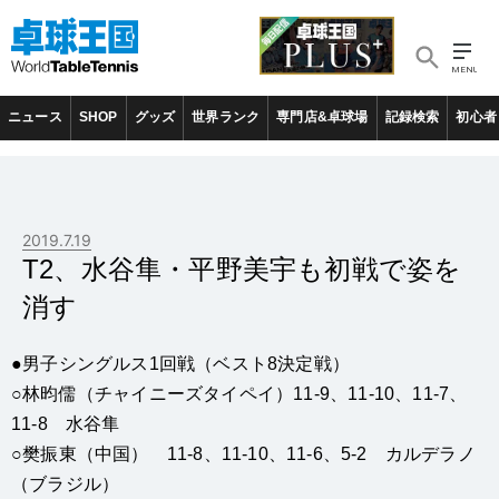
ニュース
SHOP
グッズ
世界ランク
専門店&卓球場
記録検索
初心者
2019.7.19
T2、水谷隼・平野美宇も初戦で姿を
消す
●男子シングルス1回戦（ベスト8決定戦）
○林昀儒（チャイニーズタイペイ）11-9、11-10、11-7、
11-8 水谷隼
○樊振東（中国） 11-8、11-10、11-6、5-2 カルデラノ
（ブラジル）