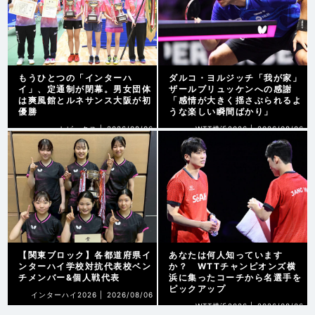
もうひとつの「インターハ
ダルコ・ヨルジッチ「我が家」
イ」、定通制が閉幕。男女団体
ザールブリュッケンへの感謝
は爽風館とルネサンス大阪が初
「感情が大きく揺さぶられるよ
優勝
うな楽しい瞬間ばかり」
トピックス |
2026/08/06
WTT横浜2026 |
2026/08/06
【関東ブロック】各都道府県イ
あなたは何人知っています
ンターハイ学校対抗代表校ベン
か？ WTTチャンピオンズ横
チメンバー&個人戦代表
浜に集ったコーチから名選手を
ピックアップ
インターハイ2026 |
2026/08/06
WTT横浜2026 |
2026/08/06