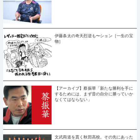
伊藤条太の奇天烈逆も〜ション［一生の宝
物］
【アーカイブ】蔡振華「新たな勝利を手に
するためには、まず昔の自分に勝っていか
なくてはならない」
文武両道を貫く秋田高校。その先にあった