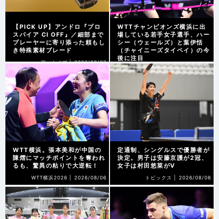
【PICK UP】アンドロ『プロ
WTTチャンピオンズ横浜に出
スパイア CI OFF』／細部まで
場している若手女子選手、ハー
プレーヤーに寄り添った頼もし
シー（ウェールズ）と葉伊恬
き特殊素材ブレード
（チャイニーズタイペイ）の今
後に注目
アーカイブ |
2026/08/07
WTT横浜2026 |
2026/08/07
WTT横浜。張本美和が中国の
定通制、シングルスで優勝者が
陳熠にマッチポイントを奪われ
決定。男子は安藤京護が2冠、
るも、驚異の粘りで大逆転！
女子は村田悠菜がV
WTT横浜2026 |
2026/08/06
トピックス |
2026/08/06