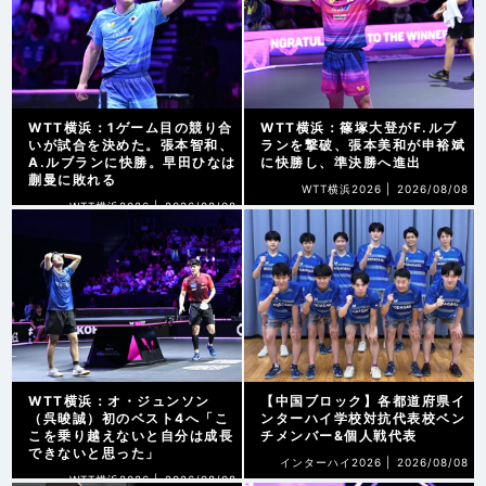
WTT横浜：1ゲーム目の競り合
WTT横浜：篠塚大登がF.ルブ
いが試合を決めた。張本智和、
ランを撃破、張本美和が申裕斌
A.ルブランに快勝。早田ひなは
に快勝し、準決勝へ進出
蒯曼に敗れる
WTT横浜2026 |
2026/08/08
WTT横浜2026 |
2026/08/08
WTT横浜：オ・ジュンソン
【中国ブロック】各都道府県イ
（呉晙誠）初のベスト4へ「こ
ンターハイ学校対抗代表校ベン
こを乗り越えないと自分は成長
チメンバー&個人戦代表
できないと思った」
インターハイ2026 |
2026/08/08
WTT横浜2026 |
2026/08/08