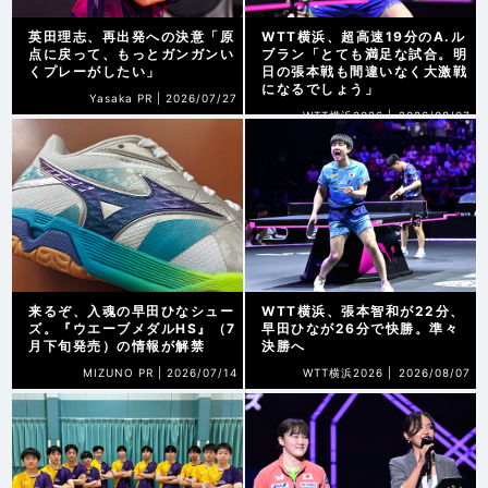
英田理志、再出発への決意「原
WTT横浜、超高速19分のA.ル
点に戻って、もっとガンガンい
ブラン「とても満足な試合。明
くプレーがしたい」
日の張本戦も間違いなく大激戦
になるでしょう」
Yasaka PR |
2026/07/27
WTT横浜2026 |
2026/08/07
来るぞ、入魂の早田ひなシュー
WTT横浜、張本智和が22分、
ズ。『ウエーブメダルHS』（7
早田ひなが26分で快勝。準々
月下旬発売）の情報が解禁
決勝へ
MIZUNO PR |
2026/07/14
WTT横浜2026 |
2026/08/07