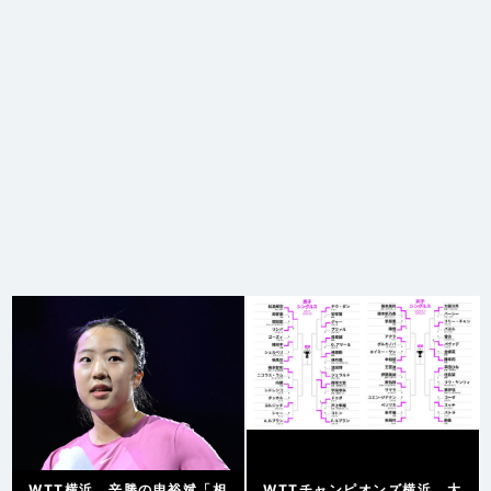
WTT横浜。辛勝の申裕斌「相
WTTチャンピオンズ横浜、大