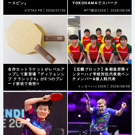
ースピン』
YOKOHAMAでスパーク
VICTAS PR |
2026/07/30
WTT横浜2026 |
2026/08/08
名作カットラケットがレベルア
【近畿ブロック】各都道府県イ
ップして新登場『ディフェンシ
ンターハイ学校対抗代表校ベン
ブ クラシックⅡ』が2つのブレ
チメンバー&個人戦代表
ード形状で発売!!
インターハイ2026 |
2026/08/08
STIGA PR |
2026/07/27