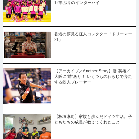
12年ぶりのインターハイ
香港の夢見る狂人コレクター「ドリーマー
21」
【アーカイブ／Another Story】勝 英雄／
大阪に“勝”あり！ いくつものわらじで奔走
する鉄人プレーヤー
【板垣孝司】家族と歩んだドイツ生活。子
どもたちの成長が教えてくれたこと