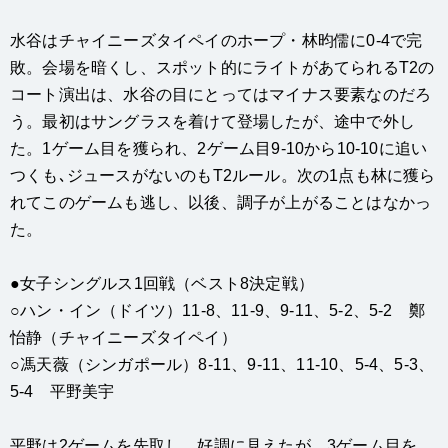
水谷はチャイニーズタイペイのホープ・林昀儒に0-4で完
敗。会場を暗くし、スポット的にライトがあてられるT2の
コート演出は、水谷の目にとってはマイナス要素なのだろ
う。最初はサングラスを着けて登場したが、途中で外し
た。1ゲーム目を獲られ、2ゲーム目9-10から10-10に追い
つくも､ジュースがないのもT2ルール。次の1点も林に獲ら
れてこのゲームも逃し、以後、調子が上がることはなかっ
た。
●女子シングルス1回戦（ベスト8決定戦）
○ハン・イン（ドイツ）11-8、11-9、9-11、5-2、5-2 鄭
怡静（チャイニーズタイペイ）
○馮天薇（シンガポール）8-11、9-11、11-10、5-4、5-3、
5-4 平野美宇
平野は2ゲームを先取し、好調に見えたが、3ゲーム目を