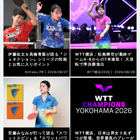
伊藤佑太＆髙橋青葉が語る『ジ
WTT横浜：松島輝空が最終ゲ
ェネクション』シリーズの性能
ーム4-8からの7本連取！ 大逆
とお気に入りポイント
転で準決勝進出
Nittaku PR |
2026/08/07
WTT横浜2026 |
2026/08/08
安藤みなみが打って語る『スワ
WTT横浜、日本は男女３名ず
ットスピン』＆『スワットパワ
つが登場。世界最高のプレーが