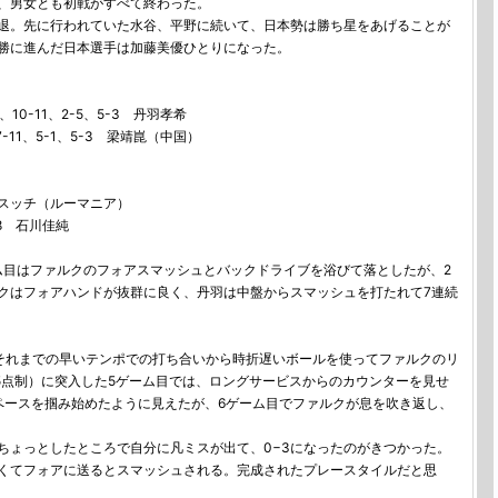
れ、男女とも初戦がすべて終わった。
退。先に行われていた水谷、平野に続いて、日本勢は勝ち星をあげることが
勝に進んだ日本選手は加藤美優ひとりになった。
、10-11、2-5、5-3 丹羽孝希
7-11、5-1、5-3 梁靖崑（中国）
-2 スッチ（ルーマニア）
-8 石川佳純
目はファルクのフォアスマッシュとバックドライブを浴びて落としたが、2
クはフォアハンドが抜群に良く、丹羽は中盤からスマッシュを打たれて7連続
それまでの早いテンポでの打ち合いから時折遅いボールを使ってファルクのリ
（5点制）に突入した5ゲーム目では、ロングサービスからのカウンターを見せ
ペースを掴み始めたように見えたが、6ゲーム目でファルクが息を吹き返し、
ょっとしたところで自分に凡ミスが出て、0−3になったのがきつかった。
くてフォアに送るとスマッシュされる。完成されたプレースタイルだと思