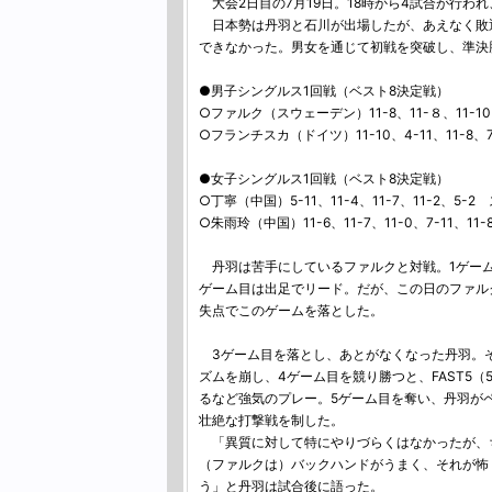
大会2日目の7月19日。18時から4試合が行わ
日本勢は丹羽と石川が出場したが、あえなく敗
できなかった。男女を通じて初戦を突破し、準決
●男子シングルス1回戦（ベスト8決定戦）
○ファルク（スウェーデン）11-8、11-８、11-10
○フランチスカ（ドイツ）11-10、4-11、11-8、
●女子シングルス1回戦（ベスト8決定戦）
○丁寧（中国）5-11、11-4、11-7、11-2、5
○朱雨玲（中国）11-6、11-7、11-0、7-11、11
丹羽は苦手にしているファルクと対戦。1ゲーム
ゲーム目は出足でリード。だが、この日のファル
失点でこのゲームを落とした。
3ゲーム目を落とし、あとがなくなった丹羽。
ズムを崩し、4ゲーム目を競り勝つと、FAST5
るなど強気のプレー。5ゲーム目を奪い、丹羽が
壮絶な打撃戦を制した。
「異質に対して特にやりづらくはなかったが、ち
（ファルクは）バックハンドがうまく、それが怖
う」と丹羽は試合後に語った。