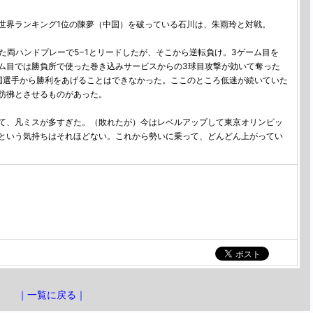
界ランキング1位の陳夢（中国）を破っている石川は、朱雨玲と対戦。
た両ハンドプレーで5−1とリードしたが、そこから逆転負け。3ゲーム目を
ーム目では勝負所で使った巻き込みサービスからの3球目攻撃が効いて奪った
国選手から勝利をあげることはできなかった。ここのところ低迷が続いていた
彷彿とさせるものがあった。
て、凡ミスが多すぎた。（敗れたが）今はレベルアップして東京オリンピッ
という気持ちはそれほどない。これから勢いに乗って、どんどん上がってい
｜一覧に戻る｜