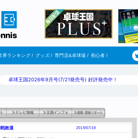
世界ランキング
/
グッズ
/
専門店&卓球場
/
初心者
/
卓球王国2026年9月号(7/21発売号) 好評発売中！
初戦敗退
2019/07/19