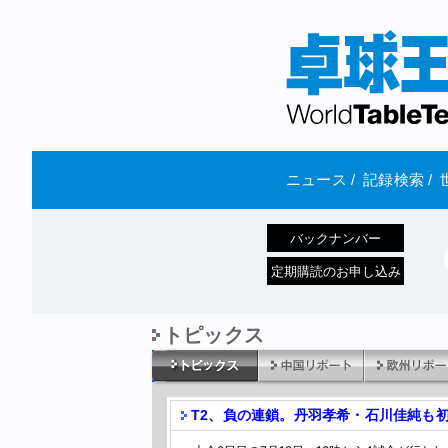
ニュース
/
記録検索
/
バックナンバー
定期購読のお申し込み
トピックス
T2、負の連鎖。丹羽孝希・石川佳純も