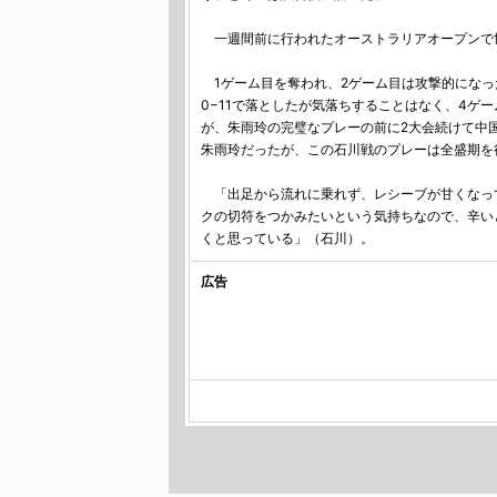
一週間前に行われたオーストラリアオープンで世
1ゲーム目を奪われ、2ゲーム目は攻撃的になっ
0−11で落としたが気落ちすることはなく、4ゲ
が、朱雨玲の完璧なプレーの前に2大会続けて中
朱雨玲だったが、この石川戦のプレーは全盛期を
「出足から流れに乗れず、レシーブが甘くなっ
クの切符をつかみたいという気持ちなので、辛い
くと思っている」（石川）。
広告