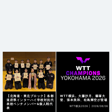
【北海道・東北ブロック】各都
WTT横浜。大藤沙月、篠塚大
道府県インターハイ学校対抗代
登、張本美和、松島輝空が登場
表校ベンチメンバー&個人戦代
WTT横浜2026 |
2026/08/06
表