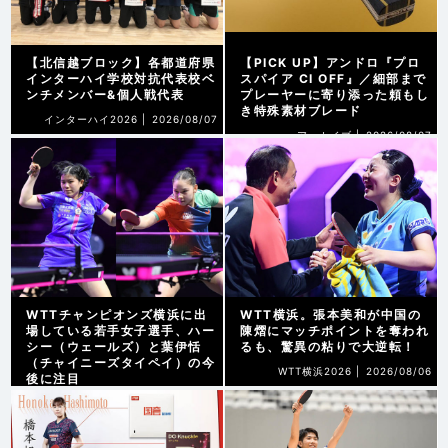
【北信越ブロック】各都道府県
【PICK UP】アンドロ『プロ
インターハイ学校対抗代表校ベ
スパイア CI OFF』／細部まで
ンチメンバー&個人戦代表
プレーヤーに寄り添った頼もし
き特殊素材ブレード
インターハイ2026 |
2026/08/07
アーカイブ |
2026/08/07
WTTチャンピオンズ横浜に出
WTT横浜。張本美和が中国の
場している若手女子選手、ハー
陳熠にマッチポイントを奪われ
シー（ウェールズ）と葉伊恬
るも、驚異の粘りで大逆転！
（チャイニーズタイペイ）の今
WTT横浜2026 |
2026/08/06
後に注目
WTT横浜2026 |
2026/08/07