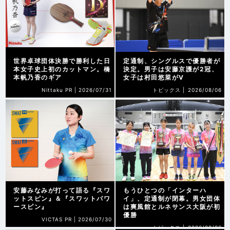
世界卓球団体決勝で勝利した日
定通制、シングルスで優勝者が
本女子史上初のカットマン。橋
決定。男子は安藤京護が2冠、
本帆乃香のギア
女子は村田悠菜がV
Nittaku PR |
2026/07/31
トピックス |
2026/08/06
安藤みなみが打って語る『スワ
もうひとつの「インターハ
ットスピン』＆『スワットパワ
イ」、定通制が閉幕。男女団体
ースピン』
は爽風館とルネサンス大阪が初
優勝
VICTAS PR |
2026/07/30
トピックス |
2026/08/06