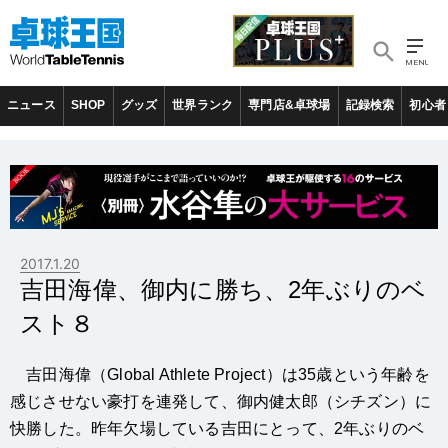
ニュース
SHOP
グッズ
世界ランク
専門店&卓球場
記録検索
初心者
2017.1.20
吉田海偉、御内に勝ち、2年ぶりのベ
スト８
吉田海偉（Global Athlete Project）は35歳という年齢を
感じさせない豪打を連発して、御内健太郎（シチズン）に
快勝した。昨年欠場している吉田にとって、2年ぶりのベ