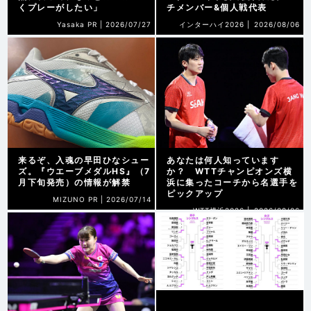
くプレーがしたい」
チメンバー&個人戦代表
Yasaka PR |
2026/07/27
インターハイ2026 |
2026/08/06
来るぞ、入魂の早田ひなシュー
あなたは何人知っています
ズ。『ウエーブメダルHS』（7
か？ WTTチャンピオンズ横
月下旬発売）の情報が解禁
浜に集ったコーチから名選手を
ピックアップ
MIZUNO PR |
2026/07/14
WTT横浜2026 |
2026/08/06