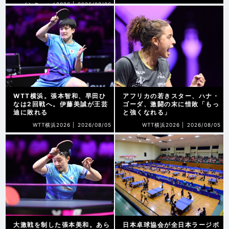
インターハイ2026 |
2026/08/06
WTT横浜。張本智和、早田ひ
アフリカの若きスター、ハナ・
なは2回戦へ。伊藤美誠が王芸
ゴーダ、激闘の末に惜敗「もっ
迪に敗れる
と強くなれる」
WTT横浜2026 |
2026/08/05
WTT横浜2026 |
2026/08/05
大激戦を制した張本美和。あら
日本卓球協会が全日本ラージボ