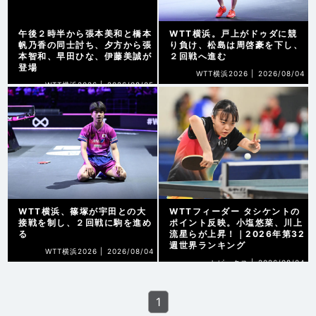
午後２時半から張本美和と橋本
WTT横浜。戸上がドゥダに競
帆乃香の同士討ち、夕方から張
り負け、松島は周啓豪を下し、
本智和、早田ひな、伊藤美誠が
２回戦へ進む
登場
WTT横浜2026 |
2026/08/04
WTT横浜2026 |
2026/08/05
WTT横浜、篠塚が宇田との大
WTTフィーダー タシケントの
接戦を制し、２回戦に駒を進め
ポイント反映。小塩悠菜、川上
る
流星らが上昇！｜2026年第32
週世界ランキング
WTT横浜2026 |
2026/08/04
トピックス |
2026/08/04
1