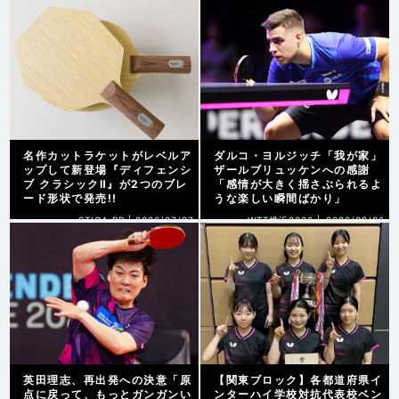
名作カットラケットがレベルア
ダルコ・ヨルジッチ「我が家」
ップして新登場『ディフェンシ
ザールブリュッケンへの感謝
ブ クラシックⅡ』が2つのブレ
「感情が大きく揺さぶられるよ
ード形状で発売!!
うな楽しい瞬間ばかり」
STIGA PR |
2026/07/27
WTT横浜2026 |
2026/08/06
英田理志、再出発への決意「原
【関東ブロック】各都道府県イ
点に戻って、もっとガンガンい
ンターハイ学校対抗代表校ベン