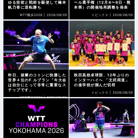
ゆる技術と戦術を駆使して橋本
ール選手権（12月4〜6日・熊
帆乃香に逆転勝ち
本県）の開催地再調整を発表
WTT横浜2026 |
2026/08/05
トピックス |
2026/08/05
昨日、後輩のコトンに快勝した
秋田高校卓球部、12年ぶりの
世界４位のF.ルブラン「今大会
インターハイへ 「文武両道」
は自分にとって非常に重要なス
の進学校が掴んだ切符
テップです」
トピックス |
2026/08/05
WTT横浜2026 |
2026/08/05